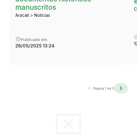
manuscritos
C
Aracati > Notícias
sche
schedule
Publicada em:
1
26/05/2025 13:24
navigate_before
navigate_next
Anterior
Próxima
Página 1 de 5
cancel_presentation