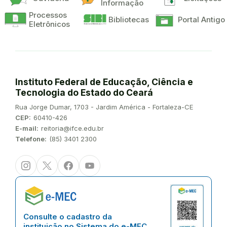
Informação
Processos
Bibliotecas
Portal Antigo
Eletrônicos
Instituto Federal de Educação, Ciência e
Tecnologia do Estado do Ceará
Endereço:
Rua Jorge Dumar, 1703 - Jardim América - Fortaleza-CE
CEP:
60410-426
E-mail:
reitoria@ifce.edu.br
Telefone:
(85) 3401 2300
Instagram
Twitter/X
Facebook
Youtube
Consulte o cadastro da
instituição no Sistema do e-MEC