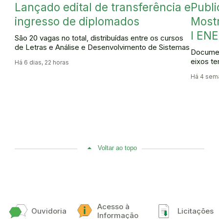
Lançado edital de transferência e
Publi
ingresso de diplomados
Mostr
I ENE
São 20 vagas no total, distribuídas entre os cursos
de Letras e Análise e Desenvolvimento de Sistemas
Documen
eixos te
Há 6 dias, 22 horas
Há 4 sem
Voltar ao topo
Acesso à
Ouvidoria
Licitações
Informação