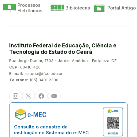
Processos
Bibliotecas
Portal Antigo
Eletrônicos
Instituto Federal de Educação, Ciência e
Tecnologia do Estado do Ceará
Endereço:
Rua Jorge Dumar, 1703 - Jardim América - Fortaleza-CE
CEP:
60410-426
E-mail:
reitoria@ifce.edu.br
Telefone:
(85) 3401 2300
Instagram
Twitter/X
Facebook
Youtube
Consulte o cadastro da
instituição no Sistema do e-MEC