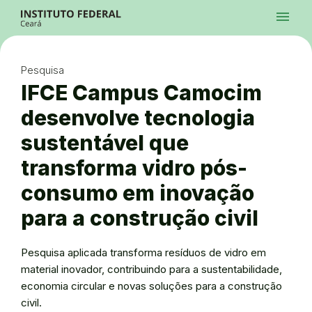
Ir para a página inicial
Início
Processos Seletivos
Cursos
Campi
Institucional
menu
Acesso à Informação
Contatos
Sistemas
Ir para a busca
Central de Atendimento
Acessibilidade
Créditos
Alto Contraste
Modo Escuro
Busca
contrast
dark_mode
search
Instagram
Twitter/X
Facebook
Linkedin
Youtube
Ir para o menu principal
Menu
Ir para o conteúdo
Ir para o rodapé
Pesquisa
Alto Contraste
Login da Área Administrativa
IFCE Campus Camocim
Acessibilidade
desenvolve tecnologia
sustentável que
transforma vidro pós-
consumo em inovação
para a construção civil
Pesquisa aplicada transforma resíduos de vidro em
material inovador, contribuindo para a sustentabilidade,
economia circular e novas soluções para a construção
civil.