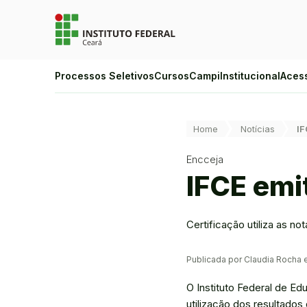
Ir para a página inicial
Ir para a busca
Ir para o menu principal
Ir para o conteúdo
Ir para o rodapé
Alto Contraste
Processos Seletivos
Cursos
Campi
Institucional
Aces
Login da Área Administrativa
Acessibilidade
Você está aqui:
Home
Notícias
IF
Encceja
IFCE emi
Certificação utiliza as 
Publicada por Claudia Rocha
O Instituto Federal de Ed
utilização dos resultado