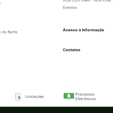
HUB ODS UNAI - Vice-chair
u
Eventos
Acesso à Informação
o do Norte
Contatos
Processos
Licitações
Eletrônicos