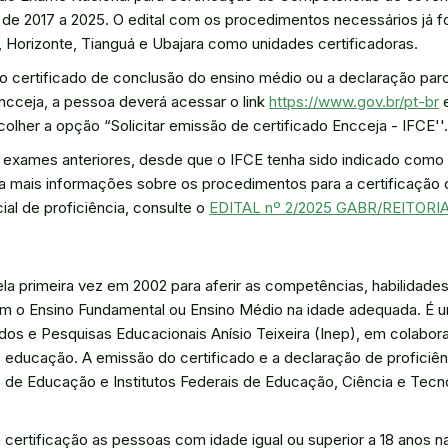
de 2017 a 2025. O edital com os procedimentos necessários já foi
 Horizonte, Tianguá e Ubajara como unidades certificadoras.
do certificado de conclusão do ensino médio ou a declaração parc
ncceja, a pessoa deverá acessar o link
https://www.gov.br/pt-br
e
lher a opção “Solicitar emissão de certificado Encceja - IFCE''.
de exames anteriores, desde que o IFCE tenha sido indicado como 
a mais informações sobre os procedimentos para a certificação
al de proficiência, consulte o
EDITAL nº 2/2025 GABR/REITORI
ela primeira vez em 2002 para aferir as competências, habilidade
am o Ensino Fundamental ou Ensino Médio na idade adequada. É 
s Educacionais Anísio Teixeira (Inep), em colaboração com as secretarias
e educação. A emissão do certificado e a declaração de proficiên
s de Educação e Institutos Federais de Educação, Ciência e Tec
certificação as pessoas com idade igual ou superior a 18 anos na