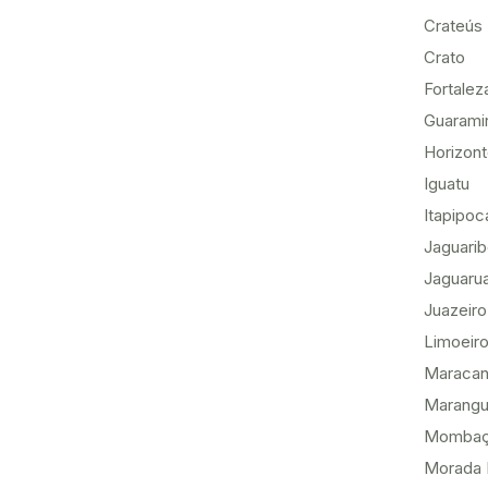
Crateús
Crato
Fortalez
Guarami
Horizon
Iguatu
Itapipoc
Jaguari
Jaguaru
Juazeiro
Limoeiro
Maracan
Marang
Momba
Morada 