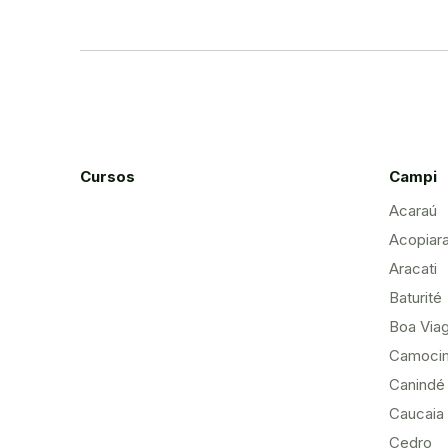
Cursos
Campi
Acaraú
Acopiar
Aracati
Baturité
Boa Via
Camoci
Canindé
Caucaia
Cedro