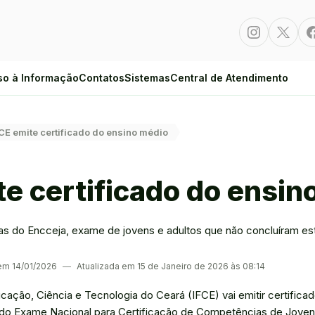
Instagram
Twitte
so à Informação
Contatos
Sistemas
Central de Atendimento
CE emite certificado do ensino médio
te certificado do ensin
notas do Encceja, exame de jovens e adultos que não concluíram 
 em 14/01/2026
―
Atualizada em 15 de Janeiro de 2026 às 08:14
ucação, Ciência e Tecnologia do Ceará (IFCE) vai emitir certific
s do Exame Nacional para Certificação de Competências de Joven