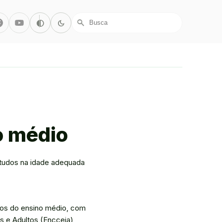
r/X
Facebook
Youtube
Alto Contraste
Modo Escuro
contrast
dark_mode
search
o médio
estudos na idade adequada
ados do ensino médio, com
s e Adultos (Encceja),