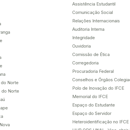
Assistência Estudantil
Comunicação Social
Relações Internacionais
a
Auditoria Interna
ranga
Integridade
te
Ouvidoria
Comissão de Ética
a
Corregedoria
be
Procuradoria Federal
ana
Conselhos e Órgãos Colegi
 do Norte
Polo de Inovação do IFCE
 do Norte
Memorial do IFCE
aú
Espaço do Estudante
uape
Espaço do Servidor
ça
Heteroidentificação no IFCE
Nova