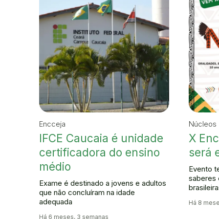
Encceja
Núcleos 
IFCE Caucaia é unidade
X Enc
certificadora do ensino
será 
médio
Evento t
saberes 
Exame é destinado a jovens e adultos
brasileir
que não concluíram na idade
adequada
Há 8 mese
Há 6 meses, 3 semanas