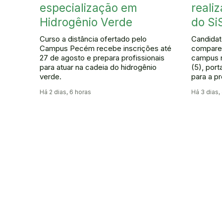
especialização em
reali
Hidrogênio Verde
do Si
Curso a distância ofertado pelo
Candida
Campus Pecém recebe inscrições até
compare
27 de agosto e prepara profissionais
campus n
para atuar na cadeia do hidrogênio
(5), por
verde.
para a p
Há 2 dias, 6 horas
Há 3 dias,