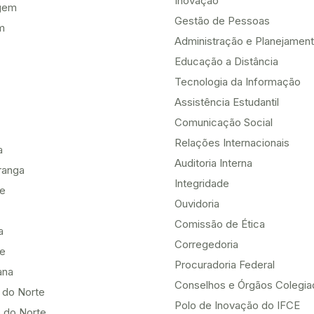
Inovação
gem
Gestão de Pessoas
m
Administração e Planejamen
Educação a Distância
Tecnologia da Informação
Assistência Estudantil
Comunicação Social
Relações Internacionais
a
Auditoria Interna
ranga
Integridade
te
Ouvidoria
Comissão de Ética
a
Corregedoria
be
Procuradoria Federal
ana
Conselhos e Órgãos Colegi
 do Norte
Polo de Inovação do IFCE
 do Norte