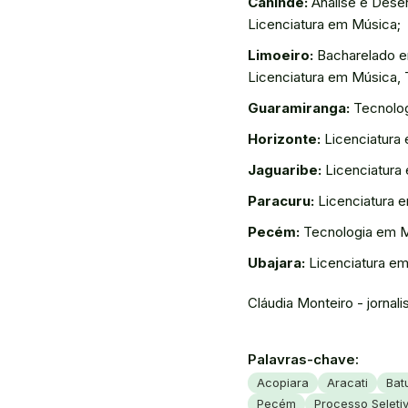
Canindé:
Análise e Desen
Licenciatura em Música;
Limoeiro:
Bacharelado em
Licenciatura em Música, 
Guaramiranga:
Tecnolog
Horizonte:
Licenciatura 
Jaguaribe:
Licenciatura
Paracuru:
Licenciatura e
Pecém:
Tecnologia em Me
Ubajara:
Licenciatura em
Cláudia Monteiro - jornali
Palavras-chave:
Acopiara
Aracati
Batu
Pecém
Processo Seleti