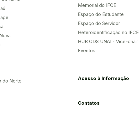
Memorial do IFCE
aú
Espaço do Estudante
uape
Espaço do Servidor
ça
Heteroidentificação no IFCE
Nova
HUB ODS UNAI - Vice-chair
u
Eventos
Acesso à Informação
o do Norte
Contatos