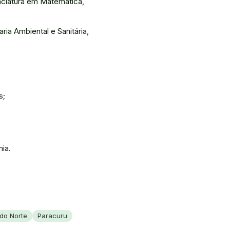
nciatura em Matemática,
a Ambiental e Sanitária,
s;
ia.
 do Norte
Paracuru