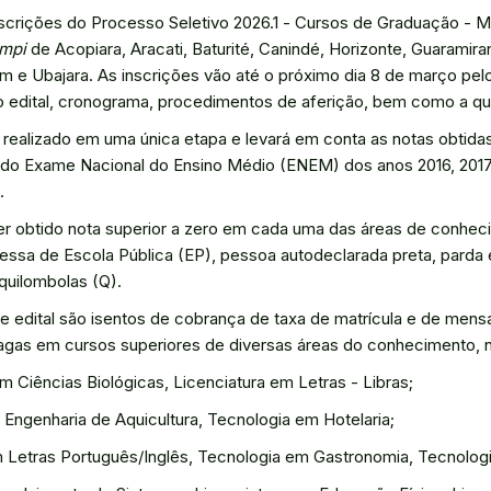
scrições do Processo Seletivo 2026.1 - Cursos de Graduação - 
mpi
de Acopiara, Aracati, Baturité, Canindé, Horizonte, Guaramira
m e Ubajara. As inscrições vão até o próximo dia 8 de março pe
 edital, cronograma, procedimentos de aferição, bem como a qu
 realizado em uma única etapa e levará em conta as notas obtida
o Exame Nacional do Ensino Médio (ENEM) dos anos 2016, 2017, 
.
er obtido nota superior a zero em cada uma das áreas de conhe
essa de Escola Pública (EP), pessoa autodeclarada preta, parda 
quilombolas (Q).
e edital são isentos de cobrança de taxa de matrícula e de mens
vagas em cursos superiores de diversas áreas do conhecimento, n
m Ciências Biológicas, Licenciatura em Letras - Libras;
ngenharia de Aquicultura, Tecnologia em Hotelaria;
 Letras Português/Inglês, Tecnologia em Gastronomia, Tecnologi