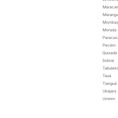
Maracan
Marang
Momba
Morada 
Paracur
Pecém
Quixadá
Sobral
Tabuleir
Tauá
Tianguá
Ubajara
Umirim