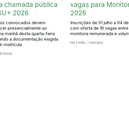
za chamada pública
vagas para Monitor
SU+ 2026
2026
tos convocados devem
Inscrições de 01 julho a 04 d
cer presencialmente ao
com oferta de 16 vagas entre
a manhã desta quarta-feira
monitoria remunerada e volunt
tando a documentação exigida
Há 1 mês, 1 semana
ré-matrícula
 4 horas