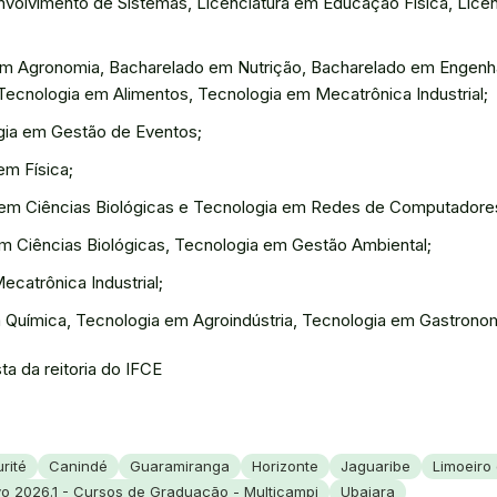
volvimento de Sistemas, Licenciatura em Educação Física, Lice
 Agronomia, Bacharelado em Nutrição, Bacharelado em Engenhari
Tecnologia em Alimentos, Tecnologia em Mecatrônica Industrial;
ia em Gestão de Eventos;
em Física;
 em Ciências Biológicas e Tecnologia em Redes de Computadore
m Ciências Biológicas, Tecnologia em Gestão Ambiental;
catrônica Industrial;
 Química, Tecnologia em Agroindústria, Tecnologia em Gastronom
sta da reitoria do IFCE
rité
Canindé
Guaramiranga
Horizonte
Jaguaribe
Limoeiro
vo 2026.1 - Cursos de Graduação - Multicampi
Ubajara