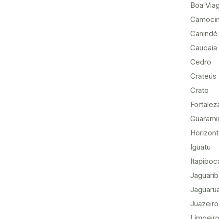
Boa Via
Camoci
Canindé
Caucaia
Cedro
Crateús
Crato
Fortalez
Guarami
Horizon
Iguatu
Itapipoc
Jaguari
Jaguaru
Juazeiro
Limoeiro