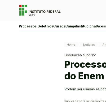
Ir para a página inicial
Ir para a busca
Ir para o menu principal
Ir para o conteúdo
Ir para o rodapé
Alto Contraste
Processos Seletivos
Cursos
Campi
Institucional
Aces
Login da Área Administrativa
Acessibilidade
Você está aqui:
Home
Notícias
Pr
Graduação superior
Processo
do Enem 
Podem ser usadas as nota
Publicada por Claudia Rocha