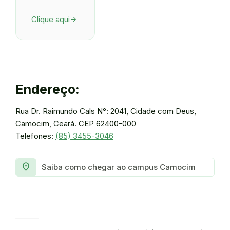
Clique aqui
arrow_forward
Endereço:
Rua Dr. Raimundo Cals N°: 2041, Cidade com Deus,
Camocim, Ceará. CEP 62400-000
Telefones:
(85) 3455-3046
location_on
Saiba como chegar ao campus Camocim