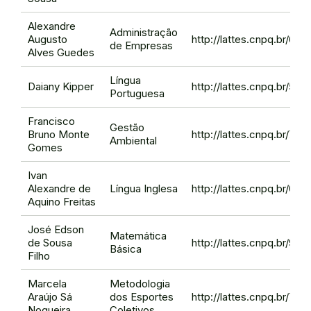
Alexandre
Administração
Augusto
http://lattes.cnpq.br/66
de Empresas
Alves Guedes
Língua
Daiany Kipper
http://lattes.cnpq.br/5
Portuguesa
Francisco
Gestão
Bruno Monte
http://lattes.cnpq.br/7
Ambiental
Gomes
Ivan
Alexandre de
Língua Inglesa
http://lattes.cnpq.br/0
Aquino Freitas
José Edson
Matemática
de Sousa
http://lattes.cnpq.br/9
Básica
Filho
Marcela
Metodologia
Araújo Sá
dos Esportes
http://lattes.cnpq.br/7
Nogueira
Coletivos