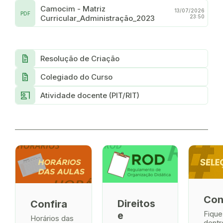
Camocim - Matriz
13/07/2026
PDF
Curricular_Administração_2023
23:50
docs
Resolução de Criação
docs
Colegiado do Curso
co_present
Atividade docente (PIT/RIT)
Con
Direitos
Confira
Fique
e
Horários das
dentr