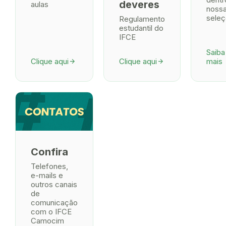
deveres
aulas
noss
seleç
Regulamento
estudantil do
IFCE
Saiba
Clique aqui
Clique aqui
mais
arrow_forward
arrow_forward
Confira
Telefones,
e-mails e
outros canais
de
comunicação
com o IFCE
Camocim