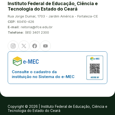
Instituto Federal de Educação, Ciência e
Tecnologia do Estado do Ceará
Endereço:
Rua Jorge Dumar, 1703 - Jardim América - Fortaleza-CE
CEP:
60410-426
E-mail:
reitoria@ifce.edu.br
Telefone:
(85) 3401 2300
Instagram
Twitter/X
Facebook
Youtube
Consulte o cadastro da
instituição no Sistema do e-MEC
Copyright © 2026 | Instituto Federal de Educação, Ciência e
Tecnologia do Estado do Ceará