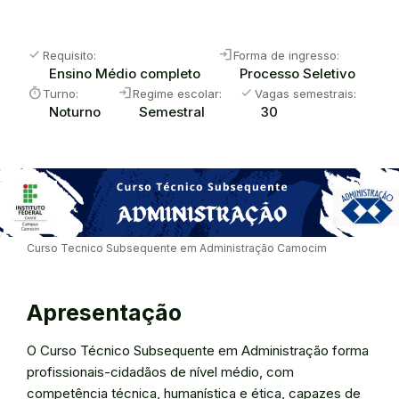
check
login
Requisito:
Forma de ingresso:
Ensino Médio completo
Processo Seletivo
timer
login
check
Turno:
Regime escolar:
Vagas semestrais:
Noturno
Semestral
30
Curso Tecnico Subsequente em Administração Camocim
Apresentação
O Curso Técnico Subsequente em Administração forma
profissionais-cidadãos de nível médio, com
competência técnica, humanística e ética, capazes de