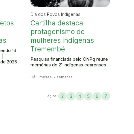
Dia dos Povos Indígenas
jetos
Cartilha destaca
protagonismo de
as
mulheres indígenas
Tremembé
sendo 13
 |
Pesquisa financiada pelo CNPq reúne
o de 2026
memórias de 21 indígenas cearenses
Há 3 meses, 2 semanas
2
3
4
5
6
7
Página 1