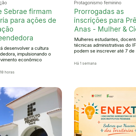
ção
Protagonismo feminino
e Sebrae firmam
Prorrogadas as
ria para ações de
inscrições para Pr
ação
Anas - Mulher & Ci
eendedora
Mulheres estudantes, docent
técnicas administrativas do I
rá desenvolver a cultura
podem se inscrever até 7 de
edora, impulsionando o
lvimento econômico
Há 1 semana
 18 horas