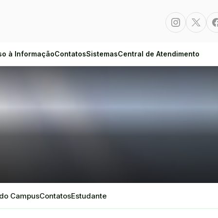
Instagram
Twitte
so à Informação
Contatos
Sistemas
Central de Atendimento
 do Campus
Contatos
Estudante