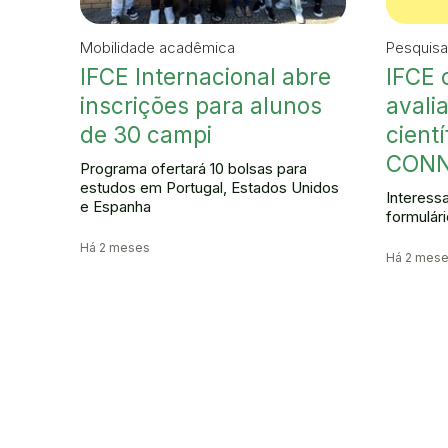
Mobilidade acadêmica
Pesquisa
IFCE Internacional abre
IFCE 
inscrições para alunos
avali
de 30 campi
cient
CONN
Programa ofertará 10 bolsas para
estudos em Portugal, Estados Unidos
Interess
e Espanha
formulári
Há 2 meses
Há 2 mese