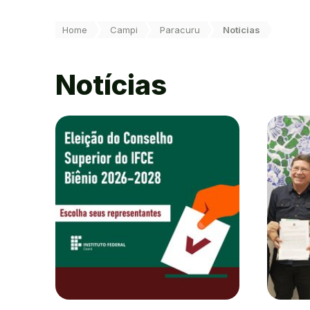
Você está aqui:
Home
Campi
Paracuru
Notícias
Notícias