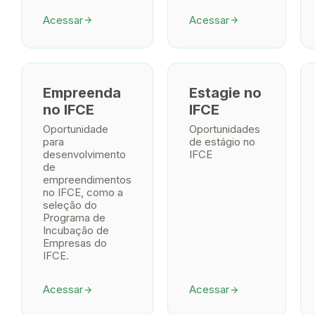
Acessar
Acessar
arrow_forward
arrow_forward
Empreenda
Estagie no
no IFCE
IFCE
Oportunidade
Oportunidades
para
de estágio no
desenvolvimento
IFCE
de
empreendimentos
no IFCE, como a
seleção do
Programa de
Incubação de
Empresas do
IFCE.
Acessar
Acessar
arrow_forward
arrow_forward