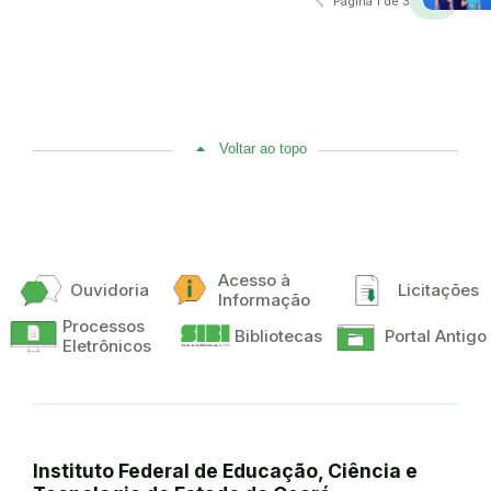
navigate_before
navigate_next
Página 1 de 3
Voltar ao topo
Acesso à
Ouvidoria
Licitações
Informação
Processos
Bibliotecas
Portal Antigo
Eletrônicos
Instituto Federal de Educação, Ciência e