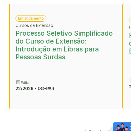
Em andamento
Cursos de Extensão
Processo Seletivo Simplificado
do Curso de Extensão:
Introdução em Libras para
Pessoas Surdas
ar
article
Edital:
22/2026 - DG-PAR
Anterior
Próxima