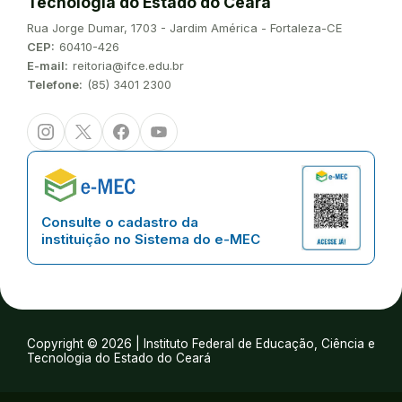
Tecnologia do Estado do Ceará
Endereço:
Rua Jorge Dumar, 1703 - Jardim América - Fortaleza-CE
CEP:
60410-426
E-mail:
reitoria@ifce.edu.br
Telefone:
(85) 3401 2300
Instagram
Twitter/X
Facebook
Youtube
Consulte o cadastro da
instituição no Sistema do e-MEC
Copyright © 2026 | Instituto Federal de Educação, Ciência e
Tecnologia do Estado do Ceará