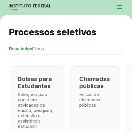
Ir para a página inicial
menu
Ir para a busca
Ir para o menu principal
Menu
Ir para o conteúdo
Ir para o rodapé
Processos seletivos
Alto Contraste
Login da Área Administrativa
Acessibilidade
Resultados
Filtros
Bolsas para
Chamadas
Estudantes
públicas
Seleções para
Editais de
apoio em
chamadas
atividades de
públicas
ensino, pesquisa,
extensão e
assistência
estudantil.