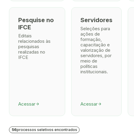
Pesquise no
Servidores
IFCE
Seleções para
ações de
Editais
formação,
relacionados às
capacitação e
pesquisas
valorização de
realizadas no
servidores, por
IFCE
meio de
políticas
institucionais.
Acessar
Acessar
arrow_forward
arrow_forward
56
processos seletivos encontrados