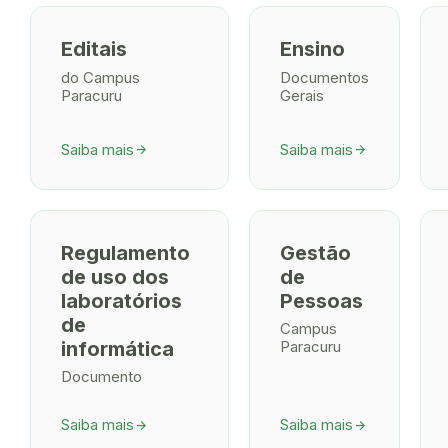
Editais
Ensino
do Campus
Documentos
Paracuru
Gerais
Saiba mais
Saiba mais
arrow_forward
arrow_forward
Regulamento
Gestão
de uso dos
de
laboratórios
Pessoas
de
Campus
informática
Paracuru
Documento
Saiba mais
Saiba mais
arrow_forward
arrow_forward