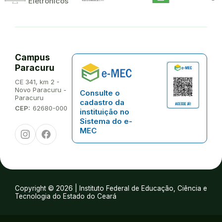
Eletrônicos
Campus
Paracuru
Endereço:
CE 341, km 2 -
Novo Paracuru -
Consulte o
Paracuru
cadastro da
CEP:
62680-000
instituição no
Sistema do e-
Instagram
Facebook
MEC
Copyright © 2026 | Instituto Federal de Educação, Ciência e
Tecnologia do Estado do Ceará