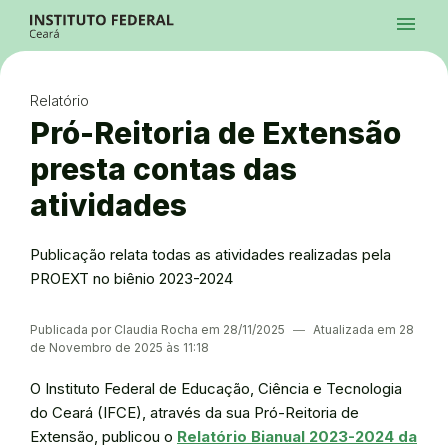
Ir para a página inicial
Início
Processos Seletivos
Cursos
Campi
Institucional
menu
Acesso à Informação
Contatos
Sistemas
Ir para a busca
Central de Atendimento
Acessibilidade
Créditos
Alto Contraste
Modo Escuro
Busca
contrast
dark_mode
search
Instagram
Twitter/X
Facebook
Linkedin
Youtube
Ir para o menu principal
Menu
Ir para o conteúdo
Ir para o rodapé
Relatório
Alto Contraste
Login da Área Administrativa
Pró-Reitoria de Extensão
Acessibilidade
presta contas das
atividades
Publicação relata todas as atividades realizadas pela
PROEXT no biênio 2023-2024
Publicada por Claudia Rocha em 28/11/2025
―
Atualizada em 28
de Novembro de 2025 às 11:18
O Instituto Federal de Educação, Ciência e Tecnologia
do Ceará (IFCE), através da sua Pró-Reitoria de
Extensão, publicou o
Relatório Bianual 2023-2024 da