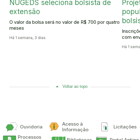
NUGEDS seleciona bolsista de
Proje
extensão
popul
bolsi
O valor da bolsa será no valor de R$ 700 por quatro
meses
Inscriçõ
com env
Há 1 semana, 3 dias
Há 1 sema
Voltar ao topo
Acesso à
Ouvidoria
Licitações
Informação
Processos
Bibliotecas
Portal Antigo