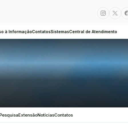
Instagram
Twitte
so à Informação
Contatos
Sistemas
Central de Atendimento
Pesquisa
Extensão
Notícias
Contatos