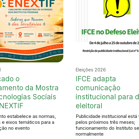
I
Eleições 2026
cado o
IFCE adapta
amento da Mostra
comunicação
cnologias Sociais
institucional para 
ENEXTIF
eleitoral
to estabelece as normas,
Publicidade institucional est
s e eixos temáticos para a
pelos próximos três meses;
ação no evento
funcionamento do Instituto s
normalmente