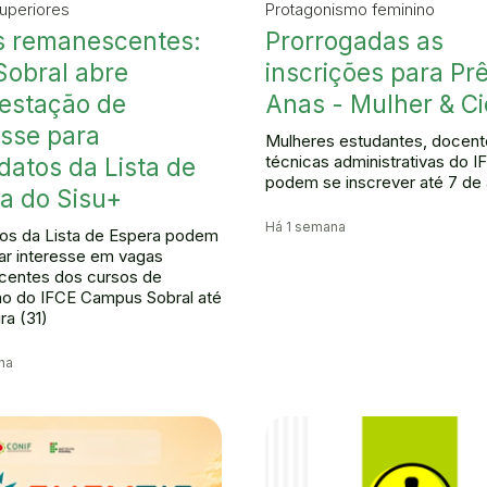
uperiores
Protagonismo feminino
 remanescentes:
Prorrogadas as
Sobral abre
inscrições para Pr
estação de
Anas - Mulher & Ci
esse para
Mulheres estudantes, docent
técnicas administrativas do I
datos da Lista de
podem se inscrever até 7 de
a do Sisu+
Há 1 semana
os da Lista de Espera podem
ar interesse em vagas
centes dos cursos de
o do IFCE Campus Sobral até
ra (31)
na