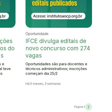
Oportunidade
ições
IFCE divulga editais de
os do
novo concurso com 274
as
vagas
s e
Oportunidades são para docentes e
al teve
técnicos administrativos; inscrições
os
começam dia 25/2
Há 5 meses, 3 semanas
2
Página 1