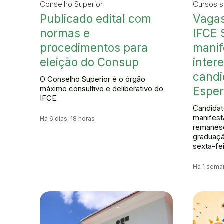
Conselho Superior
Cursos s
Publicado edital com
Vagas
normas e
IFCE 
procedimentos para
manif
eleição do Consup
inter
candi
O Conselho Superior é o órgão
máximo consultivo e deliberativo do
Esper
IFCE
Candidat
manifest
Há 6 dias, 18 horas
remanes
graduaçã
sexta-fei
Há 1 sema