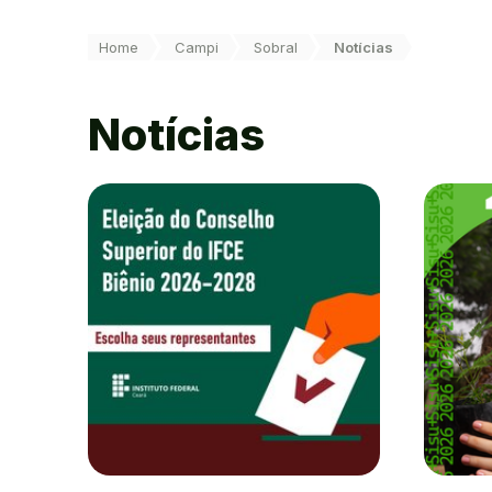
Você está aqui:
Home
Campi
Sobral
Notícias
Notícias