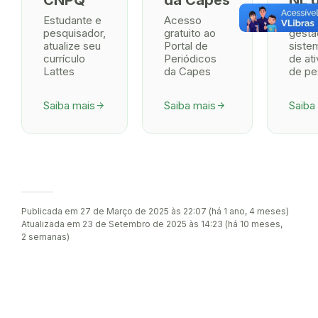
CNPQ
da Capes
NL 
Estudante e
Acesso
Ambie
pesquisador,
gratuito ao
gestã
atualize seu
Portal de
siste
currículo
Periódicos
de at
Lattes
da Capes
de pe
Saiba mais
Saiba mais
Saiba
arrow_forward
arrow_forward
Publicada em 27 de Março de 2025 às 22:07 (há 1 ano, 4 meses)
Atualizada em 23 de Setembro de 2025 às 14:23 (há 10 meses,
2 semanas)