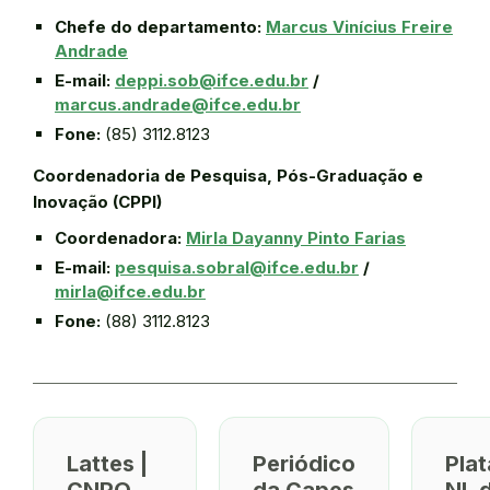
Chefe do departamento:
Marcus Vinícius Freire
Andrade
E-mail:
deppi.sob@ifce.edu.br
/
marcus.andrade@ifce.edu.br
Fone:
(85) 3112.8123
Coordenadoria de Pesquisa, Pós-Graduação e
Inovação (CPPI)
Coordenadora:
Mirla Dayanny Pinto Farias
E-mail:
pesquisa.sobral@ifce.edu.br
/
mirla@ifce.edu.br
Fone:
(88) 3112.8123
Lattes |
Periódico
Pla