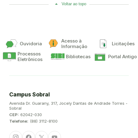
Voltar ao topo
Acesso à
Ouvidoria
Licitações
Informação
Processos
Bibliotecas
Portal Antigo
Eletrônicos
Campus Sobral
Endereço:
Avenida Dr. Guarany, 317, Jocely Dantas de Andrade Torres -
Sobral
CEP:
62042-030
Telefone:
(88) 3112-8100
Instagram
Facebook
Twitter/X
Youtube