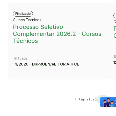
Finalizado
Cursos Técnicos
C
Processo Seletivo
Complementar 2026.2 - Cursos
Técnicos
art
article
Edital:
1
14/2026 - DI/PROEN/REITORIA-IFCE
navigate_before
navigate_next
Anterior
Próxima
Página 1 de 2