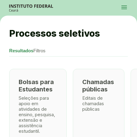
Ir para a página inicial
menu
Ir para a busca
Ir para o menu principal
Menu
Ir para o conteúdo
Ir para o rodapé
Processos seletivos
Alto Contraste
Login da Área Administrativa
Acessibilidade
Resultados
Filtros
Bolsas para
Chamadas
Estudantes
públicas
Seleções para
Editais de
apoio em
chamadas
atividades de
públicas
ensino, pesquisa,
extensão e
assistência
estudantil.