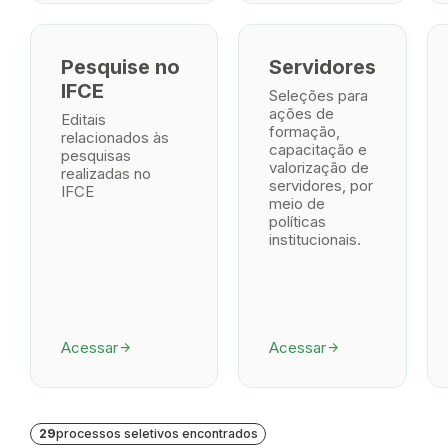
Pesquise no
Servidores
IFCE
Seleções para
ações de
Editais
formação,
relacionados às
capacitação e
pesquisas
valorização de
realizadas no
servidores, por
IFCE
meio de
políticas
institucionais.
Acessar
Acessar
arrow_forward
arrow_forward
29
processos seletivos encontrados