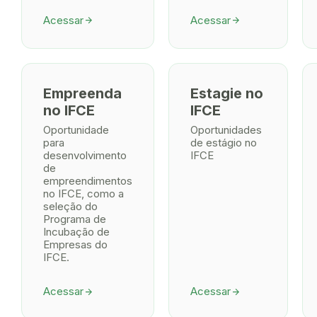
Acessar
Acessar
arrow_forward
arrow_forward
Empreenda
Estagie no
no IFCE
IFCE
Oportunidade
Oportunidades
para
de estágio no
desenvolvimento
IFCE
de
empreendimentos
no IFCE, como a
seleção do
Programa de
Incubação de
Empresas do
IFCE.
Acessar
Acessar
arrow_forward
arrow_forward