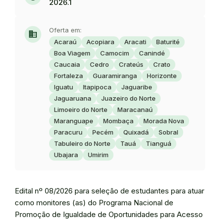
2026.1
Oferta em:
domain
Acaraú
Acopiara
Aracati
Baturité
Boa Viagem
Camocim
Canindé
Caucaia
Cedro
Crateús
Crato
Fortaleza
Guaramiranga
Horizonte
Iguatu
Itapipoca
Jaguaribe
Jaguaruana
Juazeiro do Norte
Limoeiro do Norte
Maracanaú
Maranguape
Mombaça
Morada Nova
Paracuru
Pecém
Quixadá
Sobral
Tabuleiro do Norte
Tauá
Tianguá
Ubajara
Umirim
Edital nº 08/2026 para seleção de estudantes para atuar
como monitores (as) do Programa Nacional de
Promoção de Igualdade de Oportunidades para Acesso