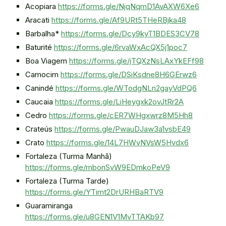
Acopiara
https://forms.gle/NjqNqmD1AvAXW6Xe6
Aracati
https://forms.gle/Af9URt5THeRBjka48
Barbalha*
https://forms.gle/Dcy9kyT1BDES3CV78
Baturité
https://forms.gle/6rvaWxAcQX5j1poc7
Boa Viagem
https://forms.gle/jTQXzNsLAxYkEFf98
Camocim
https://forms.gle/DSiKsdne8H6GErwz6
Canindé
https://forms.gle/WTodgNLn2gayVdPQ6
Caucaia
https://forms.gle/LiHeygxk2ovJtRr2A
Cedro
https://forms.gle/cER7WHgxwrz8M5Hh8
Crateús
https://forms.gle/PwauDJaw3a1vsbE49
Crato
https://forms.gle/14L7HWvNVsW5Hvdx6
Fortaleza (Turma Manhã)
https://forms.gle/mbonSvW9EDmkoPeV9
Fortaleza (Turma Tarde)
https://forms.gle/YTimt2DrURHBaRTV9
Guaramiranga
https://forms.gle/u8GEN1V1MvTTAKb97