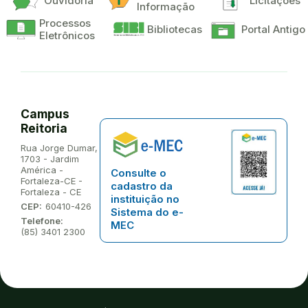
Ouvidoria
Licitações
Informação
Processos
Bibliotecas
Portal Antigo
Eletrônicos
Campus
Reitoria
Endereço:
Rua Jorge Dumar,
1703 - Jardim
América -
Consulte o
Fortaleza-CE -
cadastro da
Fortaleza - CE
instituição no
CEP:
60410-426
Sistema do e-
Telefone:
MEC
(85) 3401 2300