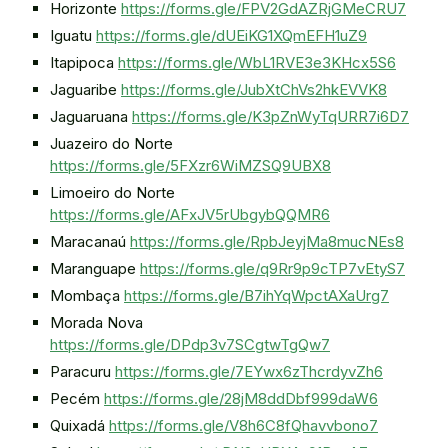
Horizonte
https://forms.gle/FPV2GdAZRjGMeCRU7
Iguatu
https://forms.gle/dUEiKG1XQmEFH1uZ9
Itapipoca
https://forms.gle/WbL1RVE3e3KHcx5S6
Jaguaribe
https://forms.gle/JubXtChVs2hkEVVK8
Jaguaruana
https://forms.gle/K3pZnWyTqURR7i6D7
Juazeiro do Norte
https://forms.gle/5FXzr6WiMZSQ9UBX8
Limoeiro do Norte
https://forms.gle/AFxJV5rUbgybQQMR6
Maracanaú
https://forms.gle/RpbJeyjMa8mucNEs8
Maranguape
https://forms.gle/q9Rr9p9cTP7vEtyS7
Mombaça
https://forms.gle/B7ihYqWpctAXaUrg7
Morada Nova
https://forms.gle/DPdp3v7SCgtwTgQw7
Paracuru
https://forms.gle/7EYwx6zThcrdyvZh6
Pecém
https://forms.gle/28jM8ddDbf999daW6
Quixadá
https://forms.gle/V8h6C8fQhavvbono7