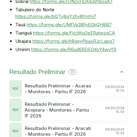
Sobral
https://forms.gle/rDN2xHDX4q91BoxA7
Tabuleiro do Norte
https://forms.gle/bQTyBgYzfiv8fmfH7
Tauá
https://forms.gle/UMfVa38fnEGhQH8B7
Tianguá
https://forms.gle/fVcWiq2eERatwzaCA
Ubajara
https://forms.gle/h8geyPbaxRJcLapq7
Umirim
https://forms.gle/R6ud6RDEGKvY4wyY9
Resultado Preliminar
35
Resultado Preliminar - Acaraú
09/03/2026
PDF
- Monitores - Partiu IF 2026
15:50
Resultado Preliminar -
09/03/2026
Acopiara - Monitores - Partiu
PDF
15:50
IF 2026
Resultado Preliminar - Aracati
09/03/2026
PDF
- Monitores - Partiu IF 2026
15:50