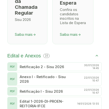
da
Espera
Chamada
Confira os
Regular
candidatos
inscritos na
Sisu 2026
Lista de Espera
Saiba mais
Saiba mais
arrow_forward
arrow_forward
Edital e Anexos
16
30/01/2026
Retificação 2 - Sisu 2026
PDF
14:45
Anexo I - Retificado - Sisu
22/01/2026
PDF
2026
10:47
22/01/2026
Retificação I - Sisu 2026
PDF
10:47
Edital 1-2026-DI-PROEN-
PDF
14/01/2026 13:55
REITORIA-IFCE