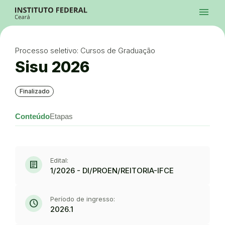
Ir para a página inicial
menu
Ir para a busca
Ir para o menu principal
Menu
Ir para o conteúdo
Ir para o rodapé
Processo seletivo: Cursos de Graduação
Alto Contraste
Login da Área Administrativa
Sisu 2026
Acessibilidade
Finalizado
Conteúdo
Etapas
Edital:
article
1/2026 - DI/PROEN/REITORIA-IFCE
Período de ingresso:
schedule
2026.1