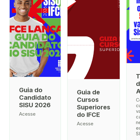
T
d
Guia do
A
Guia de
Candidato
Cursos
C
SISU 2026
c
Superiores
v
Acesse
do IFCE
c
n
Acesse
e
S