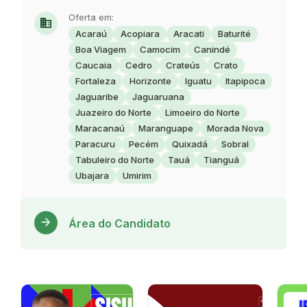
Oferta em:
domain
Acaraú
Acopiara
Aracati
Baturité
Boa Viagem
Camocim
Canindé
Caucaia
Cedro
Crateús
Crato
Fortaleza
Horizonte
Iguatu
Itapipoca
Jaguaribe
Jaguaruana
Juazeiro do Norte
Limoeiro do Norte
Maracanaú
Maranguape
Morada Nova
Paracuru
Pecém
Quixadá
Sobral
Tabuleiro do Norte
Tauá
Tianguá
Ubajara
Umirim
Acess
arrow_forward
Área do Candidato