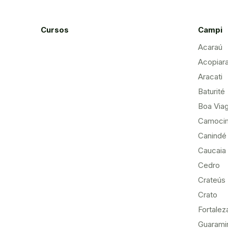
Cursos
Campi
Acaraú
Acopiar
Aracati
Baturité
Boa Via
Camoci
Canindé
Caucaia
Cedro
Crateús
Crato
Fortalez
Guarami