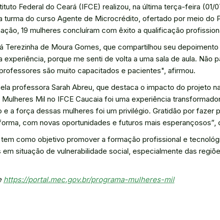
tuto Federal do Ceará (IFCE) realizou, na última terça-feira (01/0
 turma do curso Agente de Microcrédito, ofertado por meio do 
ção, 19 mulheres concluíram com êxito a qualificação profissiona
stá Terezinha de Moura Gomes, que compartilhou seu depoimento 
a experiência, porque me senti de volta a uma sala de aula. Não 
rofessores são muito capacitados e pacientes", afirmou.
la professora Sarah Abreu, que destaca o impacto do projeto na t
 Mulheres Mil no IFCE Caucaia foi uma experiência transformador
e a força dessas mulheres foi um privilégio. Gratidão por fazer
a forma, com novas oportunidades e futuros mais esperançosos”, 
tem como objetivo promover a formação profissional e tecnológ
 em situação de vulnerabilidade social, especialmente das regiõ
e
https://portal.mec.gov.br/programa-mulheres-mil