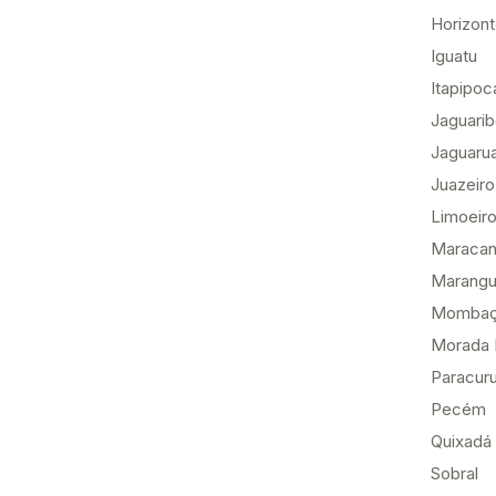
Horizon
Iguatu
Itapipoc
Jaguari
Jaguaru
Juazeiro
Limoeiro
Maracan
Marang
Momba
Morada 
Paracur
Pecém
Quixadá
Sobral