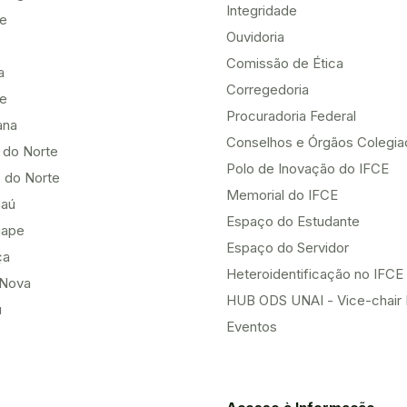
Integridade
te
Ouvidoria
Comissão de Ética
a
Corregedoria
be
Procuradoria Federal
ana
Conselhos e Órgãos Colegi
 do Norte
Polo de Inovação do IFCE
 do Norte
Memorial do IFCE
aú
Espaço do Estudante
uape
Espaço do Servidor
ça
Heteroidentificação no IFCE
Nova
HUB ODS UNAI - Vice-chair
u
Eventos