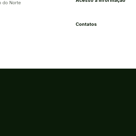
Acesso à Informação
o do Norte
Contatos
Processos
Licitações
Eletrônicos
ão, Ciência e Tecnologia do Estado do Ceará
ca - Fortaleza-CE