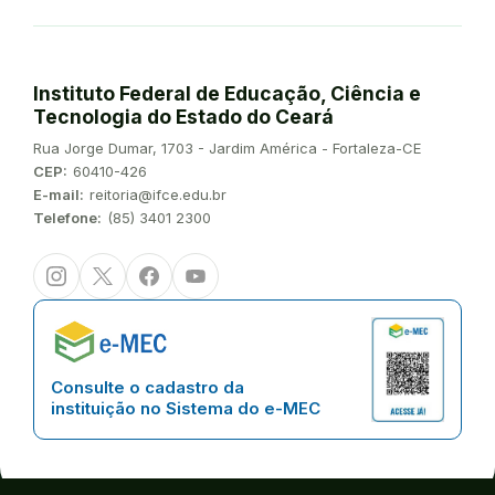
Instituto Federal de Educação, Ciência e
Tecnologia do Estado do Ceará
Endereço:
Rua Jorge Dumar, 1703 - Jardim América - Fortaleza-CE
CEP:
60410-426
E-mail:
reitoria@ifce.edu.br
Telefone:
(85) 3401 2300
Instagram
Twitter/X
Facebook
Youtube
Consulte o cadastro da
instituição no Sistema do e-MEC