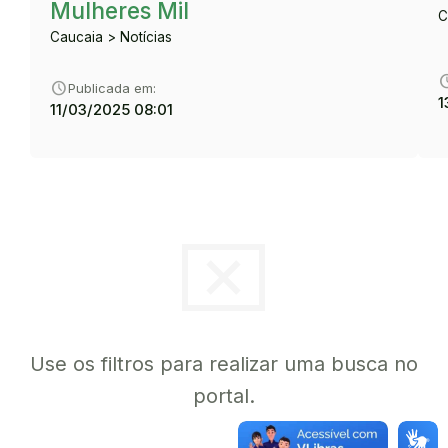
Mulheres Mil
C
Caucaia > Notícias
sche
schedule
Publicada em:
1
11/03/2025 08:01
cancel_presentation
Use os filtros para realizar uma busca no
portal.