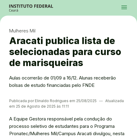
Ir para a página inicial
Início
Processos Seletivos
Cursos
Campi
Institucional
menu
Acesso à Informação
Contatos
Sistemas
Ir para a busca
Central de Atendimento
Acessibilidade
Créditos
Alto Contraste
Modo Escuro
Busca
contrast
dark_mode
search
Instagram
Twitter/X
Facebook
Linkedin
Youtube
Ir para o menu principal
Menu
Ir para o conteúdo
Ir para o rodapé
Mulheres Mil
Alto Contraste
Login da Área Administrativa
Aracati publica lista de
Acessibilidade
selecionadas para curso
de marisqueiras
Aulas ocorrerão de 01/09 a 16/12. Alunas receberão
bolsas de estudo financiadas pelo FNDE
Publicada por Elinaldo Rodrigues em 25/08/2025
―
Atualizada
em 25 de Agosto de 2025 às 11:11
A Equipe Gestora responsável pela condução do
processo seletivo de estudantes para o Programa
Pronatec/Mulheres Mil/Campus Aracati divulgou, nesta