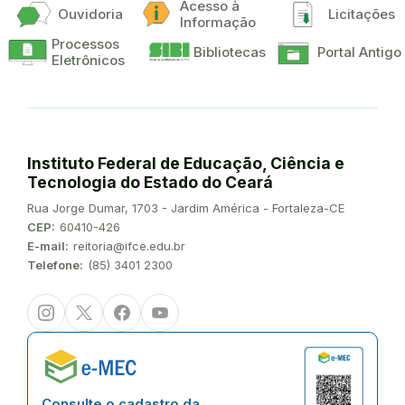
Acesso à
Ouvidoria
Licitações
Informação
Processos
Bibliotecas
Portal Antigo
Eletrônicos
Instituto Federal de Educação, Ciência e
Tecnologia do Estado do Ceará
Endereço:
Rua Jorge Dumar, 1703 - Jardim América - Fortaleza-CE
CEP:
60410-426
E-mail:
reitoria@ifce.edu.br
Telefone:
(85) 3401 2300
Instagram
Twitter/X
Facebook
Youtube
Consulte o cadastro da