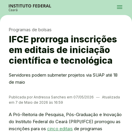
Ir para a página inicial
Início
Processos Seletivos
Cursos
Campi
Institucional
menu
Acesso à Informação
Contatos
Sistemas
Ir para a busca
Central de Atendimento
Acessibilidade
Créditos
Alto Contraste
Modo Escuro
Busca
contrast
dark_mode
search
Instagram
Twitter/X
Facebook
Linkedin
Youtube
Ir para o menu principal
Menu
Ir para o conteúdo
Ir para o rodapé
Programas de bolsas
Alto Contraste
Login da Área Administrativa
IFCE prorroga inscrições
Acessibilidade
em editais de iniciação
científica e tecnológica
Servidores podem submeter projetos via SUAP até 18
de maio
Publicada por Andressa Sanches em 07/05/2026
―
Atualizada
em 7 de Maio de 2026 às 16:59
A Pró-Reitoria de Pesquisa, Pós-Graduação e Inovação
do Instituto Federal do Ceará (PRPI/IFCE) prorrogou as
inscrições para os
cinco editais
de programas