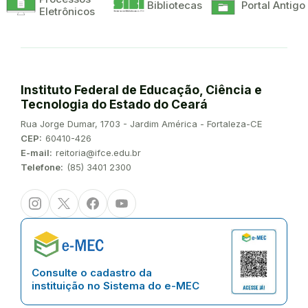
Bibliotecas
Portal Antigo
Eletrônicos
Instituto Federal de Educação, Ciência e
Tecnologia do Estado do Ceará
Endereço:
Rua Jorge Dumar, 1703 - Jardim América - Fortaleza-CE
CEP:
60410-426
E-mail:
reitoria@ifce.edu.br
Telefone:
(85) 3401 2300
Instagram
Twitter/X
Facebook
Youtube
Consulte o cadastro da
instituição no Sistema do e-MEC