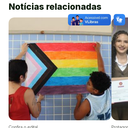
Notícias relacionadas
Confira o edital
Protago