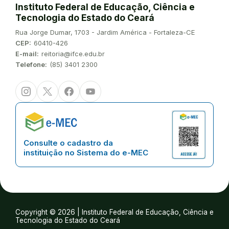
Instituto Federal de Educação, Ciência e
Tecnologia do Estado do Ceará
Endereço:
Rua Jorge Dumar, 1703 - Jardim América - Fortaleza-CE
CEP:
60410-426
E-mail:
reitoria@ifce.edu.br
Telefone:
(85) 3401 2300
Instagram
Twitter/X
Facebook
Youtube
Consulte o cadastro da
instituição no Sistema do e-MEC
Copyright © 2026 | Instituto Federal de Educação, Ciência e
Tecnologia do Estado do Ceará