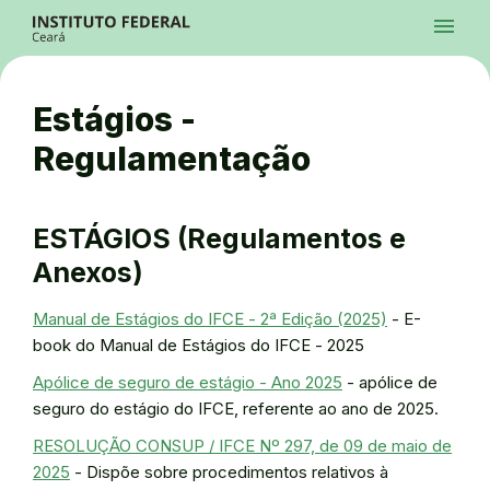
Ir para a página inicial
Início
Processos Seletivos
Cursos
Campi
Institucional
menu
Acesso à Informação
Contatos
Sistemas
Ir para a busca
Central de Atendimento
Acessibilidade
Créditos
Alto Contraste
Modo Escuro
Busca
contrast
dark_mode
search
Instagram
Twitter/X
Facebook
Linkedin
Youtube
Ir para o menu principal
Menu
Ir para o conteúdo
Ir para o rodapé
Estágios -
Alto Contraste
Login da Área Administrativa
Regulamentação
Acessibilidade
ESTÁGIOS (Regulamentos e
Anexos)
Manual de Estágios do IFCE - 2ª Edição (2025)
- E-
book do Manual de Estágios do IFCE - 2025
Apólice de seguro de estágio - Ano 2025
- apólice de
seguro do estágio do IFCE, referente ao ano de 2025.
RESOLUÇÃO CONSUP / IFCE Nº 297, de 09 de maio de
2025
- Dispõe sobre procedimentos relativos à