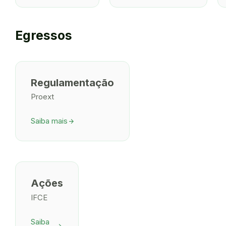
Egressos
Regulamentação
Proext
Saiba mais
arrow_forward
Ações
IFCE
Saiba