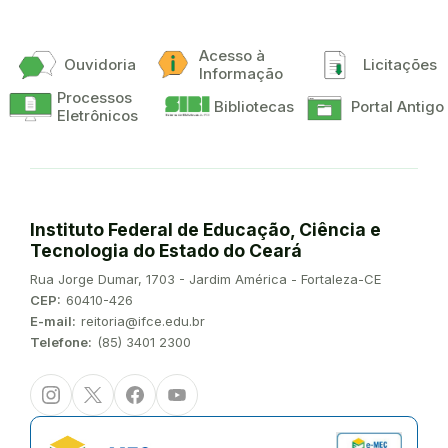
Acesso à
Ouvidoria
Licitações
Informação
Processos
Bibliotecas
Portal Antigo
Eletrônicos
Instituto Federal de Educação, Ciência e
Tecnologia do Estado do Ceará
Endereço:
Rua Jorge Dumar, 1703 - Jardim América - Fortaleza-CE
CEP:
60410-426
E-mail:
reitoria@ifce.edu.br
Telefone:
(85) 3401 2300
Instagram
Twitter/X
Facebook
Youtube