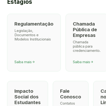
Estágios
Regulamentação
Chamada
Pública de
Legislação,
Empresas
Documentos e
Modelos Institucionais
Chamada
pública para
credenciamento.
Saiba mais
Saiba mais
arrow_forward
arrow_forward
Impacto
Fale
Ca
Social dos
Conosco
n
Estudantes
Li
Contatos