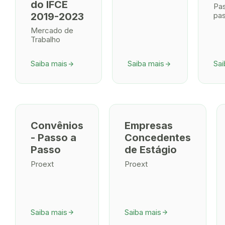
do IFCE
Pa
2019-2023
pa
Mercado de
Trabalho
Saiba mais
Saiba mais
Sai
arrow_forward
arrow_forward
Convênios
Empresas
- Passo a
Concedentes
Passo
de Estágio
Proext
Proext
Saiba mais
Saiba mais
arrow_forward
arrow_forward