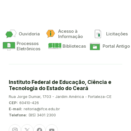
Acesso à
Ouvidoria
Licitações
Informação
Processos
Bibliotecas
Portal Antigo
Eletrônicos
Instituto Federal de Educação, Ciência e
Tecnologia do Estado do Ceará
Endereço:
Rua Jorge Dumar, 1703 - Jardim América - Fortaleza-CE
CEP:
60410-426
E-mail:
reitoria@ifce.edu.br
Telefone:
(85) 3401 2300
Instagram
Twitter/X
Facebook
Youtube