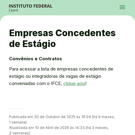
Ir para a página inicial
Início
Processos Seletivos
Cursos
Campi
Institucional
menu
Acesso à Informação
Contatos
Sistemas
Ir para a busca
Central de Atendimento
Acessibilidade
Créditos
Alto Contraste
Modo Escuro
Busca
contrast
dark_mode
search
Instagram
Twitter/X
Facebook
Linkedin
Youtube
Ir para o menu principal
Menu
Ir para o conteúdo
Ir para o rodapé
Empresas Concedentes
Alto Contraste
Login da Área Administrativa
de Estágio
Acessibilidade
Convênios e Contratos
Para acessar a lista de empresas concedentes de
estágio ou integradoras de vagas de estágio
conveniadas com o IFCE,
clique aqui
!
Publicada em 30 de Outubro de 2025 às 16:04 (há 9 meses,
1 semana)
Atualizada em 10 de Abril de 2026 às 14:33 (há 3 meses,
3 semanas)