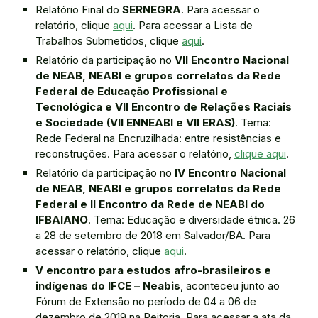
Relatório Final do
SERNEGRA
. Para acessar o
relatório, clique
aqui
. Para acessar a Lista de
Trabalhos Submetidos, clique
aqui
.
Relatório da participação no
VII Encontro Nacional
de NEAB, NEABI e grupos correlatos da Rede
Federal de Educação Profissional e
Tecnológica e VII Encontro de Relações Raciais
e Sociedade (VII ENNEABI e VII ERAS)
. Tema:
Rede Federal na Encruzilhada: entre resistências e
reconstruções. Para acessar o relatório,
clique aqui
.
Relatório da participação no
IV Encontro Nacional
de NEAB, NEABI e grupos correlatos da Rede
Federal e II Encontro da Rede de NEABI do
IFBAIANO
. Tema: Educação e diversidade étnica. 26
a 28 de setembro de 2018 em Salvador/BA. Para
acessar o relatório, clique
aqui
.
V encontro para estudos afro-brasileiros e
indígenas do IFCE – Neabis
, aconteceu junto ao
Fórum de Extensão no período de 04 a 06 de
dezembro de 2019 na Reitoria. Para acessar a ata da