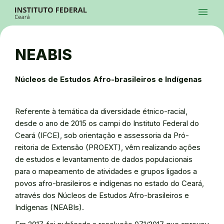
Ir para a página inicial
Início
Processos Seletivos
Cursos
Campi
Institucional
menu
Acesso à Informação
Contatos
Sistemas
Ir para a busca
Central de Atendimento
Acessibilidade
Créditos
Alto Contraste
Modo Escuro
Busca
contrast
dark_mode
search
Instagram
Twitter/X
Facebook
Linkedin
Youtube
Ir para o menu principal
Menu
Ir para o conteúdo
Ir para o rodapé
NEABIS
Alto Contraste
Login da Área Administrativa
Acessibilidade
Núcleos de Estudos Afro-brasileiros e Indígenas
Referente à temática da diversidade étnico-racial,
desde o ano de 2015 os campi do Instituto Federal do
Ceará (IFCE), sob orientação e assessoria da Pró-
reitoria de Extensão (PROEXT), vêm realizando ações
de estudos e levantamento de dados populacionais
para o mapeamento de atividades e grupos ligados a
povos afro-brasileiros e indígenas no estado do Ceará,
através dos Núcleos de Estudos Afro-brasileiros e
Indígenas (NEABIs).