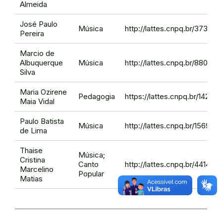
Almeida
José Paulo
Música
http://lattes.cnpq.br/3730
Pereira
Marcio de
Albuquerque
Música
http://lattes.cnpq.br/8804
Silva
Maria Ozirene
Pedagogia
https://lattes.cnpq.br/1422
Maia Vidal
Paulo Batista
Música
http://lattes.cnpq.br/15692
de Lima
Thaise
Música;
Cristina
Canto
http://lattes.cnpq.br/44140
Marcelino
Popular
Matias