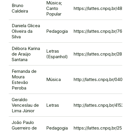
Música;
Bruno
Canto
https://lattes.cnpq.br/4843
Caldeira
Popular
Daniela Glicea
Oliveira da
Pedagogia
https://lattes.cnpq.br/762
Silva
Débora Karina
Letras
de Araújo
https://lattes.cnpq.br/2827
(Espanhol)
Santana
Fernanda de
Moura
Música
http://lattes.cnpq.br/0408
Estevão
Peroba
Geraldo
Venceslau de
Letras
http://lattes.cnpq.br/41525
Lima Júnior
João Paulo
Guerreiro de
Pedagogia
https://lattes.cnpq.br/2559