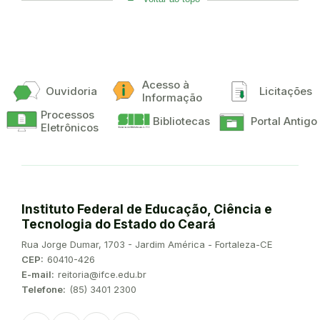
Acesso à
Ouvidoria
Licitações
Informação
Processos
Bibliotecas
Portal Antigo
Eletrônicos
Instituto Federal de Educação, Ciência e
Tecnologia do Estado do Ceará
Endereço:
Rua Jorge Dumar, 1703 - Jardim América - Fortaleza-CE
CEP:
60410-426
E-mail:
reitoria@ifce.edu.br
Telefone:
(85) 3401 2300
Instagram
Twitter/X
Facebook
Youtube