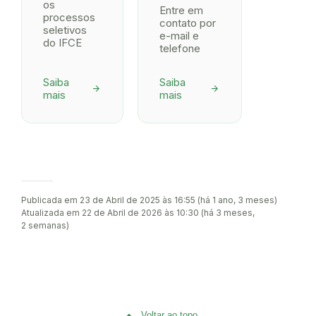
os
Entre em
processos
contato por
seletivos
e-mail e
do IFCE
telefone
Saiba
Saiba
arrow_forward
arrow_forward
mais
mais
Publicada em 23 de Abril de 2025 às 16:55 (há 1 ano, 3 meses)
Atualizada em 22 de Abril de 2026 às 10:30 (há 3 meses,
2 semanas)
Voltar ao topo