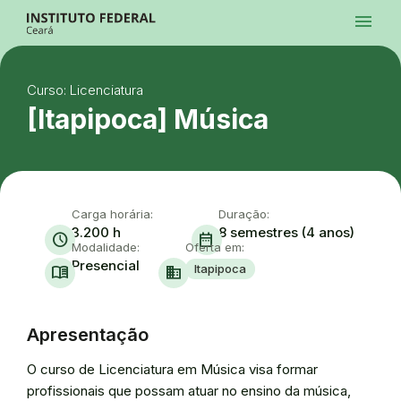
Ir para a página inicial
menu
Ir para a busca
Ir para o menu principal
Menu
Ir para o conteúdo
Ir para o rodapé
Curso: Licenciatura
Alto Contraste
Login da Área Administrativa
[Itapipoca] Música
Acessibilidade
Carga horária:
Duração:
3.200 h
8 semestres (4 anos)
schedule
date_range
Modalidade:
Oferta em:
Presencial
Itapipoca
menu_book
domain
Apresentação
O curso de Licenciatura em Música visa formar
profissionais que possam atuar no ensino da música,