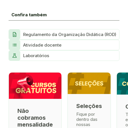
Confira também
Description
Regulamento da Organização Didática (ROD)
list
Atividade docente
science
Laboratórios
Seleções
Não
Fique por
T
cobramos
dentro das
e
mensalidade
nossas
o