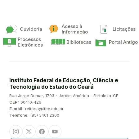
Acesso à
Ouvidoria
Licitações
Informação
Processos
Bibliotecas
Portal Antigo
Eletrônicos
Instituto Federal de Educação, Ciência e
Tecnologia do Estado do Ceará
Endereço:
Rua Jorge Dumar, 1703 - Jardim América - Fortaleza-CE
CEP:
60410-426
E-mail:
reitoria@ifce.edu.br
Telefone:
(85) 3401 2300
Instagram
Twitter/X
Facebook
Youtube