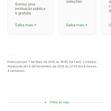
seleções
d
Somos uma
c
instituição pública
d
e gratuita
Saiba mais
Saiba mais
S
arrow_forward
arrow_forward
Publicada em 7 de Maio de 2025 às 18:45 (há 1 ano, 2 meses)
Atualizada em 6 de Novembro de 2025 às 22:04 (há 8 meses,
4 semanas)
Voltar ao topo