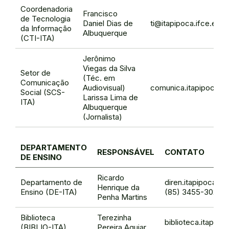
Coordenadoria
Francisco
de Tecnologia
Daniel Dias de
ti@itapipoca.ifce.edu.
da Informação
Albuquerque
(CTI-ITA)
Jerônimo
Viegas da Silva
Setor de
(Téc. em
Comunicação
Audiovisual)
comunica.itapipoca@i
Social (SCS-
Larissa Lima de
ITA)
Albuquerque
(Jornalista)
DEPARTAMENTO
RESPONSÁVEL
CONTATO
DE ENSINO
Ricardo
Departamento de
diren.itapipoca@i
Henrique da
Ensino (DE-ITA)
(85) 3455-3020
Penha Martins
Biblioteca
Terezinha
biblioteca.itapipo
(BIBLIO-ITA)
Pereira Aguiar