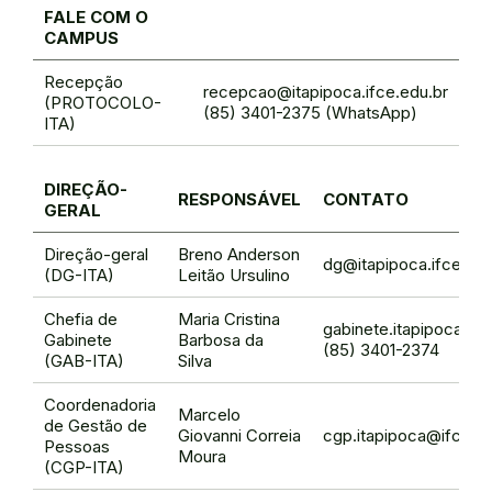
FALE COM O
CAMPUS
Recepção
recepcao@itapipoca.ifce.edu.br
(PROTOCOLO-
(85) 3401-2375 (WhatsApp)
ITA)
DIREÇÃO-
RESPONSÁVEL
CONTATO
GERAL
Direção-geral
Breno Anderson
dg@itapipoca.ifce.edu
(DG-ITA)
Leitão Ursulino
Chefia de
Maria Cristina
gabinete.itapipoca@if
Gabinete
Barbosa da
(85) 3401-2374
(GAB-ITA)
Silva
Coordenadoria
Marcelo
de Gestão de
Giovanni Correia
cgp.itapipoca@ifce.ed
Pessoas
Moura
(CGP-ITA)