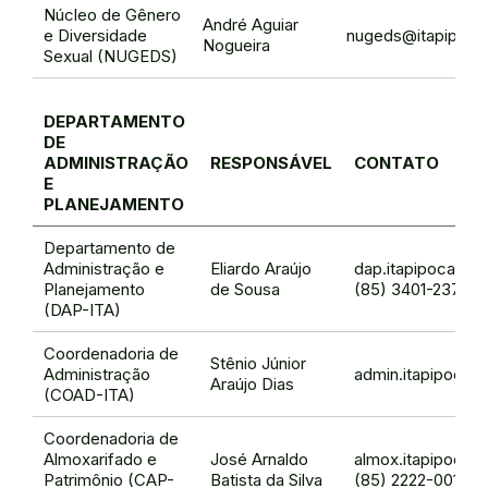
Núcleo de Gênero
André Aguiar
e Diversidade
nugeds@itapipoca.
Nogueira
Sexual (NUGEDS)
DEPARTAMENTO
DE
ADMINISTRAÇÃO
RESPONSÁVEL
CONTATO
E
PLANEJAMENTO
Departamento de
Administração e
Eliardo Araújo
dap.itapipoca@if
Planejamento
de Sousa
(85) 3401-2373
(DAP-ITA)
Coordenadoria de
Stênio Júnior
Administração
admin.itapipoca@
Araújo Dias
(COAD-ITA)
Coordenadoria de
Almoxarifado e
José Arnaldo
almox.itapipoca@
Patrimônio (CAP-
Batista da Silva
(85) 2222-0015