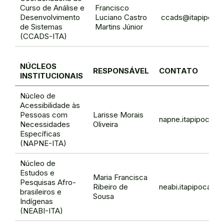
Curso de Análise e
Francisco
Desenvolvimento
Luciano Castro
ccads@itapipoca.
de Sistemas
Martins Júnior
(CCADS-ITA)
NÚCLEOS
RESPONSÁVEL
CONTATO
INSTITUCIONAIS
Núcleo de
Acessibilidade às
Pessoas com
Larisse Morais
napne.itapipoca@i
Necessidades
Oliveira
Específicas
(NAPNE-ITA)
Núcleo de
Estudos e
Maria Francisca
Pesquisas Afro-
Ribeiro de
neabi.itapipoca@if
brasileiros e
Sousa
Indígenas
(NEABI-ITA)