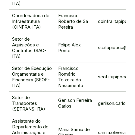
ITA)
Coordenadoria de
Francisco
Infraestrutura
Roberto de Sá
coinfra.itapipoca
(CINFRA-ITA)
Pereira
Setor de
Aquisições e
Felipe Alex
sc.itapipoca@ifce
Contratos (SAC-
Ponte
ITA)
Setor de Execução
Francisco
Orçamentária e
Romério
seof.itapipoca@if
Financeira (SEOF-
Teixeira do
ITA)
Nascimento
Setor de
Gerilson Ferreira
Transportes
gerilson.carlos@i
Carlos
(SETRANS-ITA)
Assistente do
Departamento de
Maria Sâmia de
Administração e
samia.oliveira@if