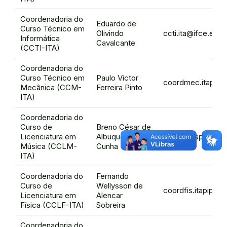
Coordenadoria do
Eduardo de
Curso Técnico em
Olivindo
ccti.ita@ifce.edu.
Informática
Cavalcante
(CCTI-ITA)
Coordenadoria do
Curso Técnico em
Paulo Victor
coordmec.itapipo
Mecânica (CCM-
Ferreira Pinto
ITA)
Coordenadoria do
Curso de
Breno César de
Licenciatura em
Albuquerque
cclmus.itapipoca@
Música (CCLM-
Cunha
ITA)
Coordenadoria do
Fernando
Curso de
Wellysson de
coordfis.itapipoc
Licenciatura em
Alencar
Física (CCLF-ITA)
Sobreira
Coordenadoria do