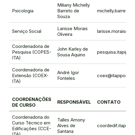
Miliany Michelly
Psicologia
Barreto de
michelly.barreto@
Souza
Larisse Morais
Serviço Social
larisse.morais@if
Oliveira
Coordenadoria de
John Karley de
Pesquisa (COPES-
pesquisa.itapipoc
Sousa Aquino
ITA)
Coordenadoria de
André Igor
Extensão (COEX-
coex@itapipoca.if
Fonteles
ITA)
COORDENAÇÕES
RESPONSÁVEL
CONTATO
DE CURSO
Coordenadoria do
Talles Amony
Curso Técnico em
Alves de
coordedif.itapipo
Edificações (CCE-
Santana
ITA)