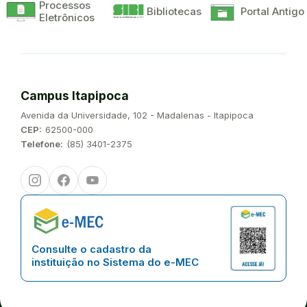
Processos
Bibliotecas
Portal Antigo
Eletrônicos
Campus Itapipoca
Endereço:
Avenida da Universidade, 102 - Madalenas - Itapipoca
CEP:
62500-000
Telefone:
(85) 3401-2375
Instagram
Facebook
Youtube
Consulte o cadastro da
instituição no Sistema do e-MEC