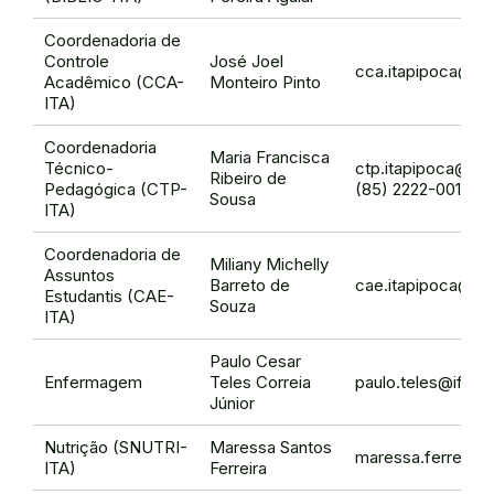
Coordenadoria de
Controle
José Joel
cca.itapipoca@ifc
Acadêmico (CCA-
Monteiro Pinto
ITA)
Coordenadoria
Maria Francisca
Técnico-
ctp.itapipoca@ifc
Ribeiro de
Pedagógica (CTP-
(85) 2222-0016 (
Sousa
ITA)
Coordenadoria de
Miliany Michelly
Assuntos
Barreto de
cae.itapipoca@ifc
Estudantis (CAE-
Souza
ITA)
Paulo Cesar
Enfermagem
Teles Correia
paulo.teles@ifce.
Júnior
Nutrição (SNUTRI-
Maressa Santos
maressa.ferreira@
ITA)
Ferreira