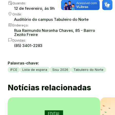
calendar_clock
Quando:
12 de fevereiro, às 9h
location_on
Onde:
Auditório do campus Tabuleiro do Norte
map
Endereço:
Rua Raimundo Noronha Chaves, 85 - Bairro
Zezito Freire
chat_bubble
Dúvidas:
(85) 3401-2283
Palavras-chave:
IFCE
Lista de espera
Sisu 2026
Tabuleiro do Norte
Notícias relacionadas