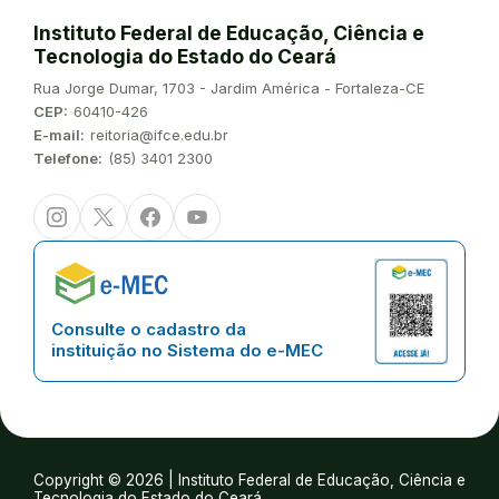
Instituto Federal de Educação, Ciência e
Tecnologia do Estado do Ceará
Endereço:
Rua Jorge Dumar, 1703 - Jardim América - Fortaleza-CE
CEP:
60410-426
E-mail:
reitoria@ifce.edu.br
Telefone:
(85) 3401 2300
Instagram
Twitter/X
Facebook
Youtube
Consulte o cadastro da
instituição no Sistema do e-MEC
Copyright © 2026 | Instituto Federal de Educação, Ciência e
Tecnologia do Estado do Ceará