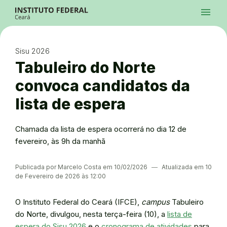
Ir para a página inicial
Início
Processos Seletivos
Cursos
Campi
Institucional
menu
Acesso à Informação
Contatos
Sistemas
Ir para a busca
Central de Atendimento
Acessibilidade
Créditos
Alto Contraste
Modo Escuro
Busca
contrast
dark_mode
search
Instagram
Twitter/X
Facebook
Linkedin
Youtube
Ir para o menu principal
Menu
Ir para o conteúdo
Ir para o rodapé
Sisu 2026
Alto Contraste
Login da Área Administrativa
Tabuleiro do Norte
Acessibilidade
convoca candidatos da
lista de espera
Chamada da lista de espera ocorrerá no dia 12 de
fevereiro, às 9h da manhã
Publicada por Marcelo Costa em 10/02/2026
―
Atualizada em 10
de Fevereiro de 2026 às 12:00
O Instituto Federal do Ceará (IFCE),
campus
Tabuleiro
do Norte, divulgou, nesta terça-feira (10), a
lista de
espera do Sisu 2026
e o
cronograma de atividades
para