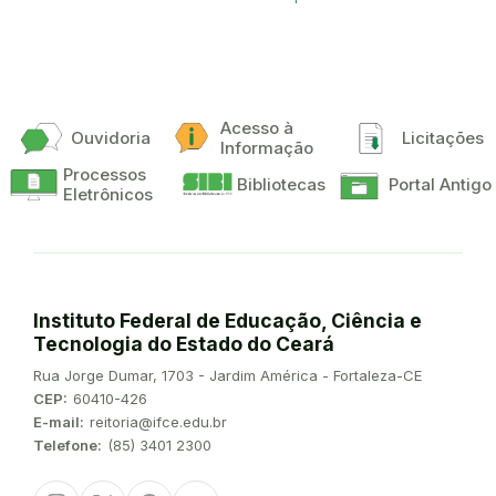
Acesso à
Ouvidoria
Licitações
Informação
Processos
Bibliotecas
Portal Antigo
Eletrônicos
Instituto Federal de Educação, Ciência e
Tecnologia do Estado do Ceará
Endereço:
Rua Jorge Dumar, 1703 - Jardim América - Fortaleza-CE
CEP:
60410-426
E-mail:
reitoria@ifce.edu.br
Telefone:
(85) 3401 2300
Instagram
Twitter/X
Facebook
Youtube