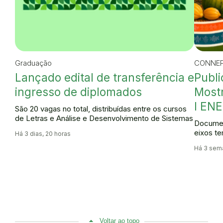
Graduação
CONNEP
Lançado edital de transferência e
Publi
ingresso de diplomados
Mostr
I ENE
São 20 vagas no total, distribuídas entre os cursos
de Letras e Análise e Desenvolvimento de Sistemas
Documen
eixos te
Há 3 dias, 20 horas
Há 3 sema
Voltar ao topo