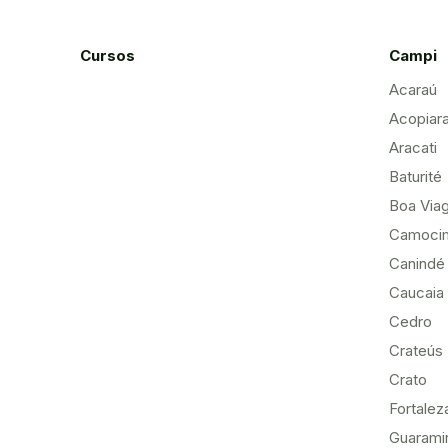
Cursos
Campi
Acaraú
Acopiar
Aracati
Baturité
Boa Via
Camoci
Canindé
Caucaia
Cedro
Crateús
Crato
Fortalez
Guarami