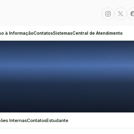
Instagram
Twitte
so à Informação
Contatos
Sistemas
Central de Atendimento
ões Internas
Contatos
Estudante