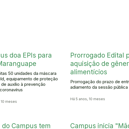
s doa EPIs para
Prorrogado Edital 
Maranguape
aquisição de gêne
alimentícios
itas 50 unidades da máscara
eld, equipamento de proteção
Prorrogação do prazo de ent
l de auxílio à prevenção
adiamento da sessão pública
 coronavírus
Há 5 anos, 10 meses
, 10 meses
o do Campus tem
Campus inicia "Mã