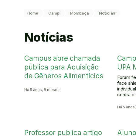
Você está aqui:
Home
Campi
Mombaça
Notícias
Notícias
Campus abre chamada
Campu
pública para Aquisição
UPA 
de Gêneros Alimentícios
Foram fe
face shi
individua
Há 5 anos, 8 meses
contra o
Há 5 anos
Professor publica artigo
Alun