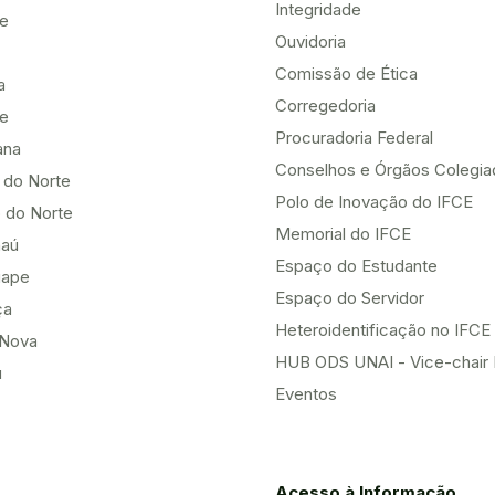
Integridade
te
Ouvidoria
Comissão de Ética
a
Corregedoria
be
Procuradoria Federal
ana
Conselhos e Órgãos Colegi
 do Norte
Polo de Inovação do IFCE
 do Norte
Memorial do IFCE
aú
Espaço do Estudante
uape
Espaço do Servidor
ça
Heteroidentificação no IFCE
Nova
HUB ODS UNAI - Vice-chair
u
Eventos
Acesso à Informação