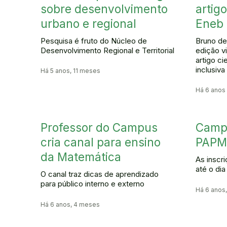
sobre desenvolvimento
artig
urbano e regional
Eneb
Pesquisa é fruto do Núcleo de
Bruno de
Desenvolvimento Regional e Territorial
edição vi
artigo c
inclusiv
Há 5 anos, 11 meses
Há 6 anos
Professor do Campus
Campu
cria canal para ensino
PAP
da Matemática
As inscri
até o dia
O canal traz dicas de aprendizado
para público interno e externo
Há 6 anos
Há 6 anos, 4 meses