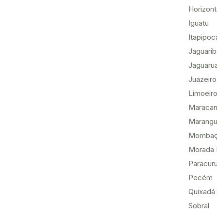
Horizon
Iguatu
Itapipoc
Jaguari
Jaguaru
Juazeiro
Limoeiro
Maracan
Marang
Momba
Morada 
Paracur
Pecém
Quixadá
Sobral