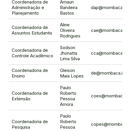
Coordenadoria de
Amauri
Administração e
Bandeira
dap@mombaca.ifce
Planejamento
Bastos
Aline
Coordenadoria de
Oliveira
cae@mombaca.ifce
Assuntos Estudantis
Rodrigues
Sodson
Coordenadoria de
Jhonatta
cca@mombaca.ifce
Controle Acadêmico
Lima Silva
Coordenadoria de
Gleison
de@mombaca.ifce.
Ensino
Maia Lopes
Paulo
Coordenadoria de
Roberto
coex@mombaca.ifc
Extensão
Pessoa
Amora
Paulo
Coordenadoria de
Roberto
copes@mombaca.if
Pesquisa
Pessoa