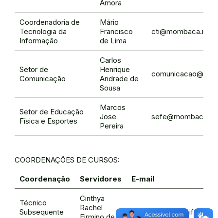
Amora
Coordenadoria de
Mário
Tecnologia da
Francisco
cti@mombaca.ifce.
Informação
de Lima
Carlos
Setor de
Henrique
comunicacao@momb
Comunicação
Andrade de
Sousa
Marcos
Setor de Educação
Jose
sefe@mombaca.ifc
Física e Esportes
Pereira
COORDENAÇÕES DE CURSOS:
Coordenação
Servidores
E-mail
Cinthya
Técnico
Rachel
Subsequente
cctc@mombaca.ifce.edu.
Firmino de