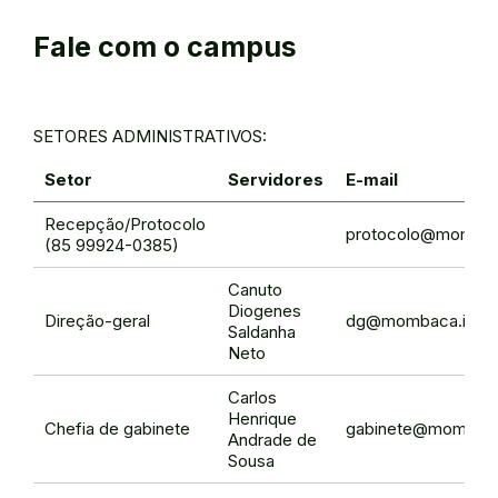
Fale com o campus
SETORES ADMINISTRATIVOS:
Setor
Servidores
E-mail
Recepção/Protocolo
protocolo@mombaca
(85 99924-0385)
Canuto
Diogenes
Direção-geral
dg@mombaca.ifce.
Saldanha
Neto
Carlos
Henrique
Chefia de gabinete
gabinete@mombaca.
Andrade de
Sousa