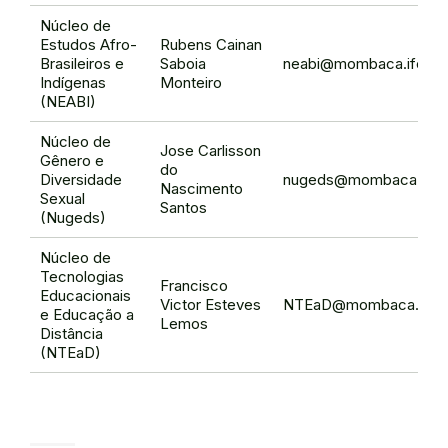
Núcleo de
Estudos Afro-
Rubens Cainan
Brasileiros e
Saboia
neabi@mombaca.ifce.e
Indígenas
Monteiro
(NEABI)
Núcleo de
Jose Carlisson
Gênero e
do
Diversidade
nugeds@mombaca.ifce.
Nascimento
Sexual
Santos
(Nugeds)
Núcleo de
Tecnologias
Francisco
Educacionais
Victor Esteves
NTEaD@mombaca.ifce.
e Educação a
Lemos
Distância
(NTEaD)