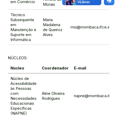
em Comércio
Morais
Técnico
Subsequente
Maria
em
Madalena
msi@mombaca.ifce.edu.b
Manutenção e
de Queiroz
Suporte em
Alves
Informática
NÚCLEOS:
Núcleo
Coordenador
E-mail
Núcleo de
Acessibilidade
às Pessoas
com
Aline Oliveira
napne@mombaca.ifce.e
Necessidades
Rodrigues
Educacionais
Específicas
(NAPNE)