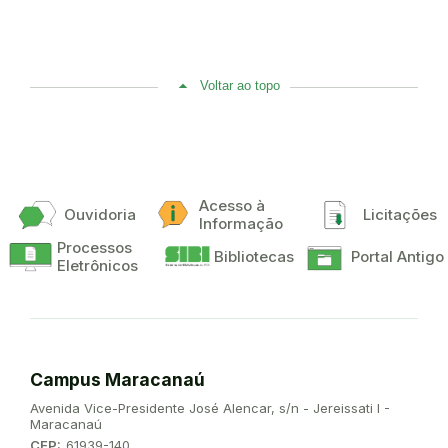
Voltar ao topo
Acesso à
Ouvidoria
Licitações
Informação
Processos
Bibliotecas
Portal Antigo
Eletrônicos
Campus Maracanaú
Endereço:
Avenida Vice-Presidente José Alencar, s/n - Jereissati I -
Maracanaú
CEP:
61939-140