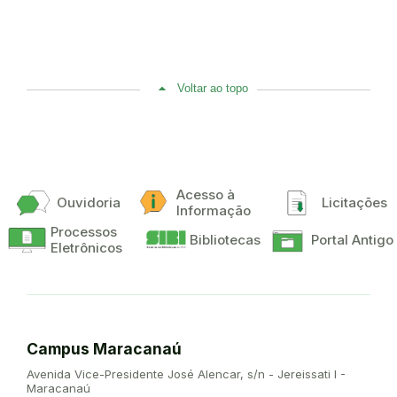
Voltar ao topo
Acesso à
Ouvidoria
Licitações
Informação
Processos
Bibliotecas
Portal Antigo
Eletrônicos
Campus Maracanaú
Endereço:
Avenida Vice-Presidente José Alencar, s/n - Jereissati I -
Maracanaú