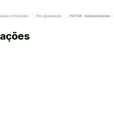
uação e Inovação
Pós-graduação
PGTGA - Autoavaliações
iações