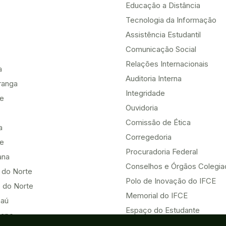
Educação a Distância
Tecnologia da Informação
Assistência Estudantil
Comunicação Social
Relações Internacionais
a
Auditoria Interna
ranga
Integridade
te
Ouvidoria
Comissão de Ética
a
Corregedoria
be
Procuradoria Federal
ana
Conselhos e Órgãos Colegi
 do Norte
Polo de Inovação do IFCE
 do Norte
Memorial do IFCE
aú
Espaço do Estudante
uape
Espaço do Servidor