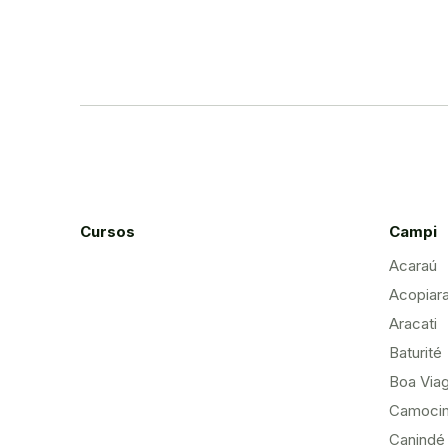
Cursos
Campi
Acaraú
Acopiar
Aracati
Baturité
Boa Via
Camoci
Canindé