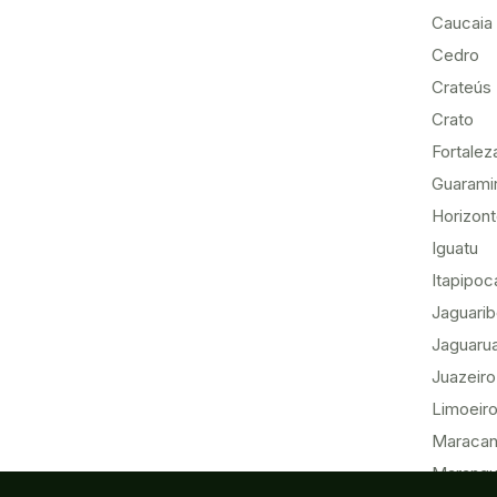
Caucaia
Cedro
Crateús
Crato
Fortalez
Guarami
Horizon
Iguatu
Itapipoc
Jaguari
Jaguaru
Juazeiro
Limoeiro
Maracan
Marang