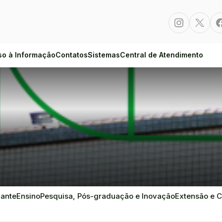
Instagram
Twitte
so à Informação
Contatos
Sistemas
Central de Atendimento
dante
Ensino
Pesquisa, Pós-graduação e Inovação
Extensão e C