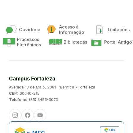
Acesso à
Ouvidoria
Licitações
Informação
Processos
Bibliotecas
Portal Antigo
Eletrônicos
Campus Fortaleza
Endereço:
Avenida 13 de Maio, 2081 - Benfica - Fortaleza
CEP:
60040-215
Telefone:
(85) 3455-3070
Instagram
Facebook
Youtube