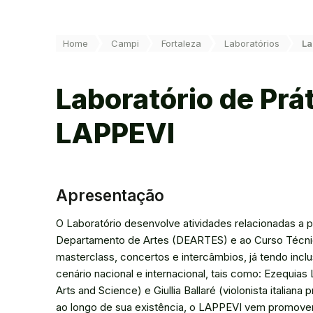
Você está aqui:
Home
Campi
Fortaleza
Laboratórios
La
Laboratório de Prát
LAPPEVI
Apresentação
O Laboratório desenvolve atividades relacionadas a pr
Departamento de Artes (DEARTES) e ao Curso Técni
masterclass, concertos e intercâmbios, já tendo incl
cenário nacional e internacional, tais como: Ezequia
Arts and Science) e Giullia Ballaré (violonista itali
ao longo de sua existência, o LAPPEVI vem promovend