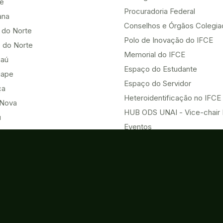
be
Procuradoria Federal
ana
Conselhos e Órgãos Colegi
 do Norte
Polo de Inovação do IFCE
 do Norte
Memorial do IFCE
aú
Espaço do Estudante
uape
Espaço do Servidor
ça
Heteroidentificação no IFCE
Nova
HUB ODS UNAI - Vice-chair
u
Eventos
Acesso à Informação
o do Norte
Contatos