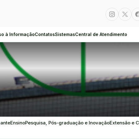
Instagram
Twitte
so à Informação
Contatos
Sistemas
Central de Atendimento
dante
Ensino
Pesquisa, Pós-graduação e Inovação
Extensão e C