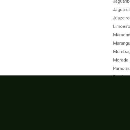
Jaguari
Jaguaru
Juazeiro
Limoeiro
Maracan
Marang
Momba
Morada 
Paracur
Pecém
Quixadá
Sobral
Tabuleir
Tauá
Tianguá
Ubajara