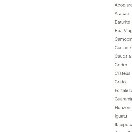
Acopiar
Aracati
Baturité
Boa Via
Camoci
Canindé
Caucaia
Cedro
Crateús
Crato
Fortalez
Guarami
Horizon
Iguatu
Itapipoc