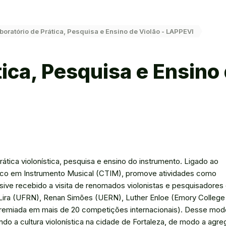
boratório de Prática, Pesquisa e Ensino de Violão - LAPPEVI
ica, Pesquisa e Ensino 
ática violonística, pesquisa e ensino do instrumento. Ligado ao
co em Instrumento Musical (CTIM), promove atividades como
usive recebido a visita de renomados violonistas e pesquisadores
s Lira (UFRN), Renan Simões (UERN), Luther Enloe (Emory College
ana premiada em mais de 20 competições internacionais). Desse mod
o a cultura violonística na cidade de Fortaleza, de modo a agre