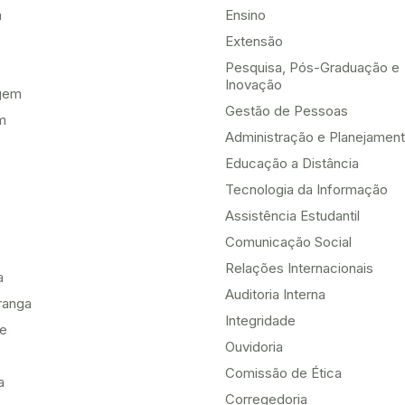
a
Ensino
Extensão
Pesquisa, Pós-Graduação e
Inovação
gem
Gestão de Pessoas
m
Administração e Planejamen
Educação a Distância
Tecnologia da Informação
Assistência Estudantil
Comunicação Social
Relações Internacionais
a
Auditoria Interna
ranga
Integridade
te
Ouvidoria
Comissão de Ética
a
Corregedoria