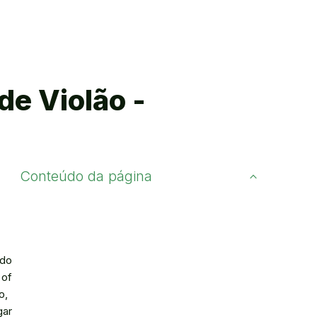
de Violão -
Conteúdo da página
 do
 of
o,
gar