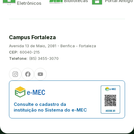
Bibliotecas
Portal Antigo
Eletrônicos
Campus Fortaleza
Endereço:
Avenida 13 de Maio, 2081 - Benfica - Fortaleza
CEP:
60040-215
Telefone:
(85) 3455-3070
Instagram
Facebook
Youtube
Consulte o cadastro da
instituição no Sistema do e-MEC