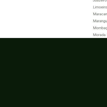
Juazeiro
Limoeiro
Maracan
Marang
Momba
Morada 
Paracur
Pecém
Quixadá
Sobral
Tabuleir
Tauá
Tianguá
Ubajara
Umirim