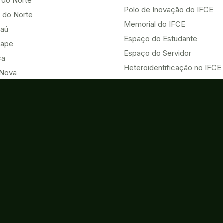
 do Norte
Polo de Inovação do IFCE
 do Norte
Memorial do IFCE
aú
Espaço do Estudante
uape
Espaço do Servidor
ça
Heteroidentificação no IFCE
Nova
HUB ODS UNAI - Vice-chair
u
Eventos
Acesso à Informação
o do Norte
Contatos