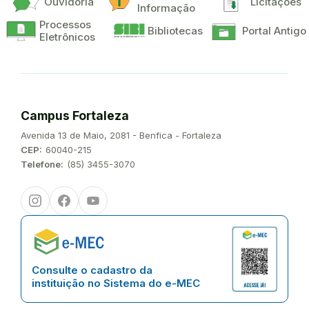
Ouvidoria
Licitações
Informação
Processos
Bibliotecas
Portal Antigo
Eletrônicos
Campus Fortaleza
Endereço:
Avenida 13 de Maio, 2081 - Benfica - Fortaleza
CEP:
60040-215
Telefone:
(85) 3455-3070
Instagram
Facebook
Youtube
Consulte o cadastro da
instituição no Sistema do e-MEC