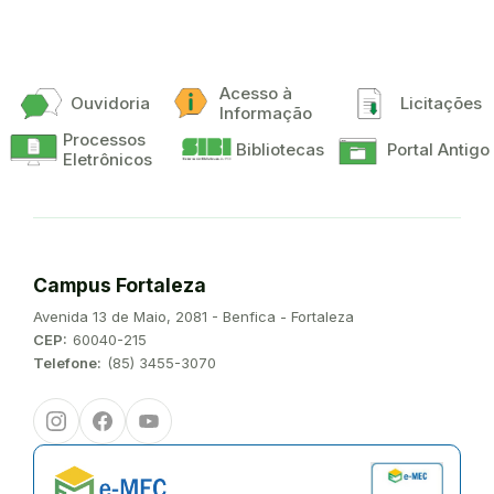
Acesso à
Ouvidoria
Licitações
Informação
Processos
Bibliotecas
Portal Antigo
Eletrônicos
Campus Fortaleza
Endereço:
Avenida 13 de Maio, 2081 - Benfica - Fortaleza
CEP:
60040-215
Telefone:
(85) 3455-3070
Instagram
Facebook
Youtube