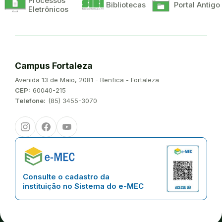
Processos
Bibliotecas
Portal Antigo
Eletrônicos
Campus Fortaleza
Endereço:
Avenida 13 de Maio, 2081 - Benfica - Fortaleza
CEP:
60040-215
Telefone:
(85) 3455-3070
Instagram
Facebook
Youtube
Consulte o cadastro da
instituição no Sistema do e-MEC