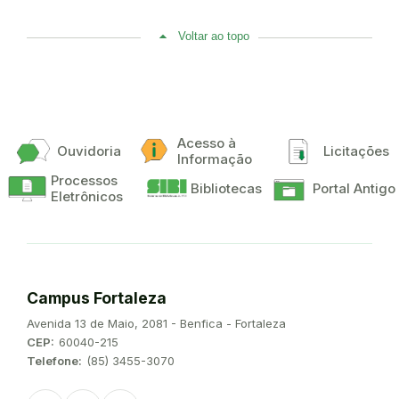
Voltar ao topo
Acesso à
Ouvidoria
Licitações
Informação
Processos
Bibliotecas
Portal Antigo
Eletrônicos
Campus Fortaleza
Endereço:
Avenida 13 de Maio, 2081 - Benfica - Fortaleza
CEP:
60040-215
Telefone:
(85) 3455-3070
Instagram
Facebook
Youtube