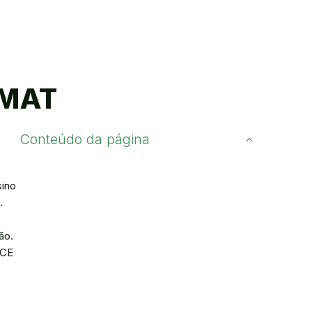
EMAT
Conteúdo da página
sino
.
ão.
FCE