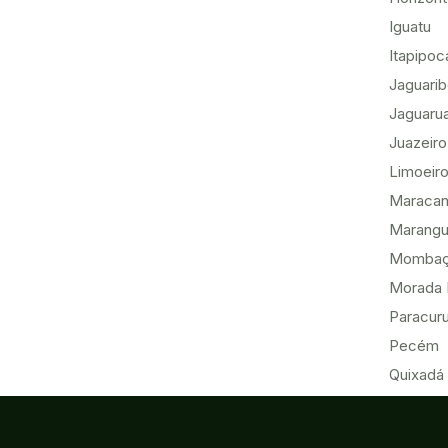
Iguatu
Itapipoc
Jaguari
Jaguaru
Juazeiro
Limoeiro
Maracan
Marang
Momba
Morada 
Paracur
Pecém
Quixadá
Sobral
Tabuleir