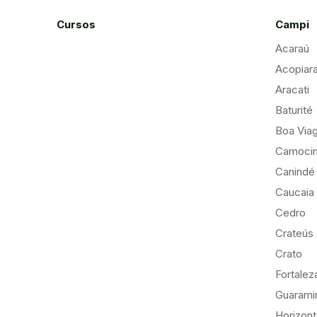
Cursos
Campi
Acaraú
Acopiar
Aracati
Baturité
Boa Via
Camoci
Canindé
Caucaia
Cedro
Crateús
Crato
Fortalez
Guarami
Horizon