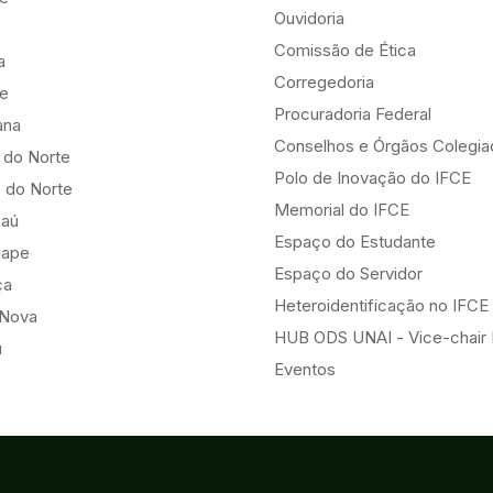
Ouvidoria
Comissão de Ética
a
Corregedoria
be
Procuradoria Federal
ana
Conselhos e Órgãos Colegi
 do Norte
Polo de Inovação do IFCE
 do Norte
Memorial do IFCE
aú
Espaço do Estudante
uape
Espaço do Servidor
ça
Heteroidentificação no IFCE
Nova
HUB ODS UNAI - Vice-chair
u
Eventos
Acesso à Informação
o do Norte