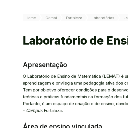
Você está aqui:
Home
Campi
Fortaleza
Laboratórios
La
Laboratório de En
Apresentação
O Laboratório de Ensino de Matemática (LEMAT) é um
aprendizagem e privilegia uma pedagogia ativa dos c
Tem por objetivo oferecer condições para o desenvo
teóricas e práticas fundamentais na formação dos f
Portanto, é um espaço de criação e de ensino, dand
-
Campus
Fortaleza.
Área de ensino vinculada