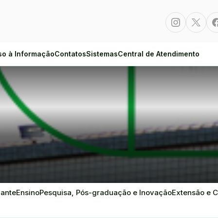
Instagram
Twitte
so à Informação
Contatos
Sistemas
Central de Atendimento
dante
Ensino
Pesquisa, Pós-graduação e Inovação
Extensão e C