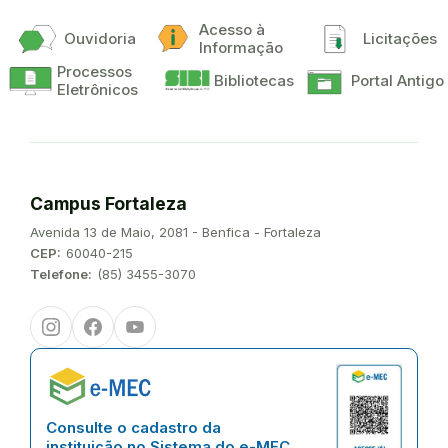
Acesso à
Ouvidoria
Licitações
Informação
Processos
Bibliotecas
Portal Antigo
Eletrônicos
Campus Fortaleza
Endereço:
Avenida 13 de Maio, 2081 - Benfica - Fortaleza
CEP:
60040-215
Telefone:
(85) 3455-3070
Instagram
Facebook
Youtube
Consulte o cadastro da
instituição no Sistema do e-MEC