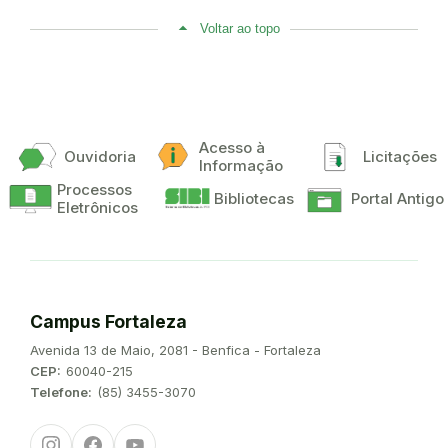
Voltar ao topo
Acesso à
Ouvidoria
Licitações
Informação
Processos
Bibliotecas
Portal Antigo
Eletrônicos
Campus Fortaleza
Endereço:
Avenida 13 de Maio, 2081 - Benfica - Fortaleza
CEP:
60040-215
Telefone:
(85) 3455-3070
Instagram
Facebook
Youtube