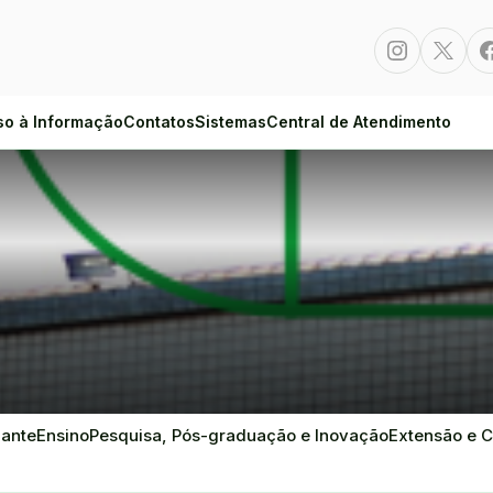
Instagram
Twitte
so à Informação
Contatos
Sistemas
Central de Atendimento
dante
Ensino
Pesquisa, Pós-graduação e Inovação
Extensão e C