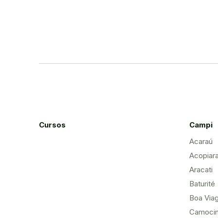
Cursos
Campi
Acaraú
Acopiar
Aracati
Baturité
Boa Via
Camoci