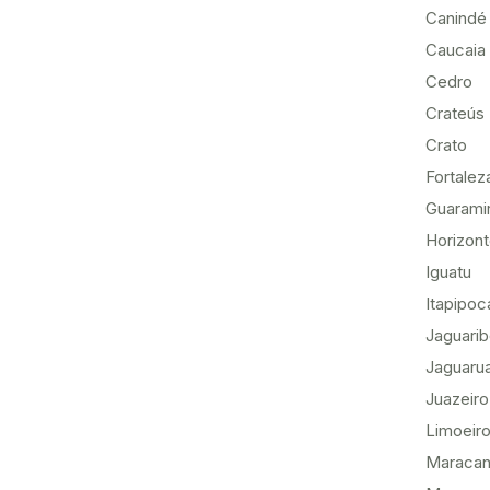
Canindé
Caucaia
Cedro
Crateús
Crato
Fortalez
Guarami
Horizon
Iguatu
Itapipoc
Jaguari
Jaguaru
Juazeiro
Limoeiro
Maracan