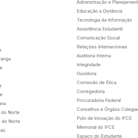
Administração e Planejamen
Educação a Distância
Tecnologia da Informação
Assistência Estudantil
Comunicação Social
Relações Internacionais
a
Auditoria Interna
ranga
Integridade
te
Ouvidoria
Comissão de Ética
a
Corregedoria
be
Procuradoria Federal
ana
Conselhos e Órgãos Colegi
 do Norte
Polo de Inovação do IFCE
 do Norte
Memorial do IFCE
aú
Espaço do Estudante