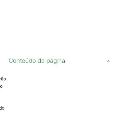
Conteúdo da página
ção
to
ndo