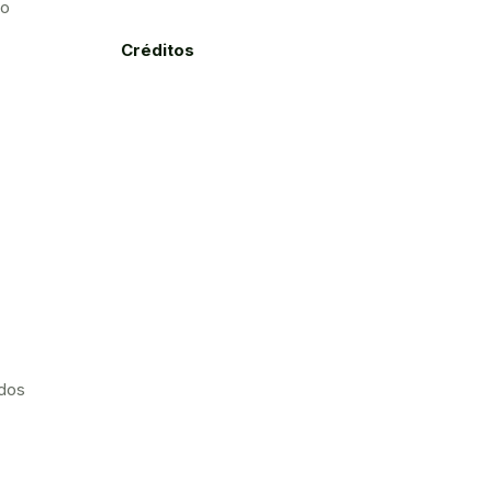
to
Créditos
ados