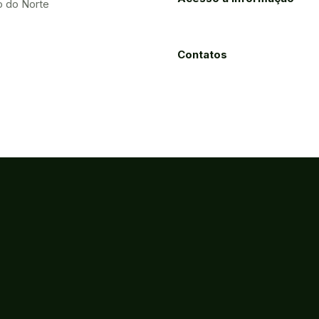
o do Norte
Contatos
Processos
Licitações
Eletrônicos
ão, Ciência e Tecnologia do Estado do Ceará
ca - Fortaleza-CE