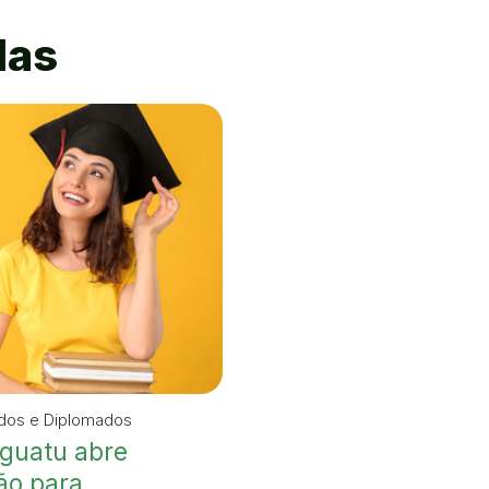
das
idos e Diplomados
Iguatu abre
ão para