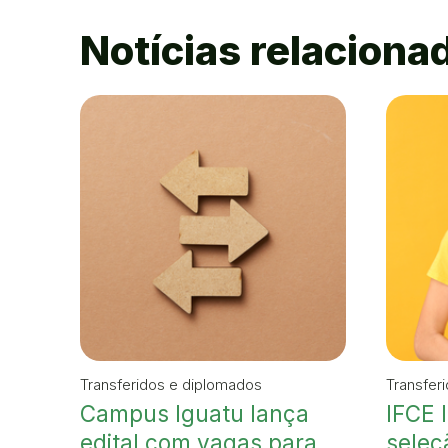
Notícias relaciona
Transferidos e diplomados
Transfer
Campus Iguatu lança
IFCE 
edital com vagas para
seleç