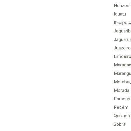
Horizon
Iguatu
Itapipoc
Jaguari
Jaguaru
Juazeiro
Limoeiro
Maracan
Marang
Momba
Morada 
Paracur
Pecém
Quixadá
Sobral