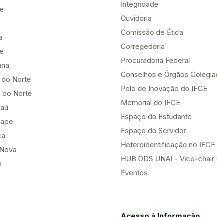
Integridade
te
Ouvidoria
Comissão de Ética
a
Corregedoria
be
Procuradoria Federal
ana
Conselhos e Órgãos Colegi
 do Norte
Polo de Inovação do IFCE
 do Norte
Memorial do IFCE
aú
Espaço do Estudante
uape
Espaço do Servidor
ça
Heteroidentificação no IFCE
Nova
HUB ODS UNAI - Vice-chair
u
Eventos
Acesso à Informação