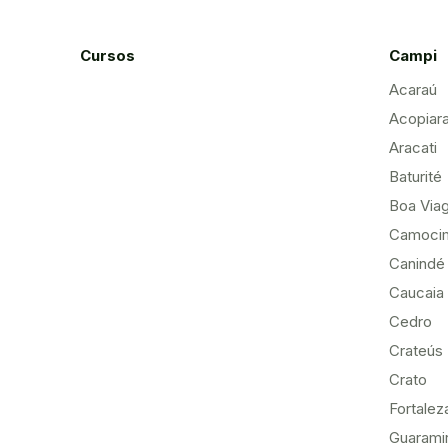
Cursos
Campi
Acaraú
Acopiar
Aracati
Baturité
Boa Via
Camoci
Canindé
Caucaia
Cedro
Crateús
Crato
Fortalez
Guarami