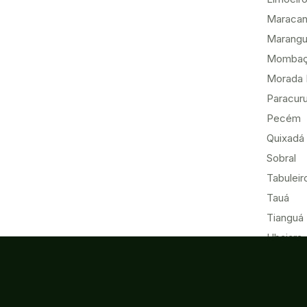
Maracan
Marang
Momba
Morada 
Paracur
Pecém
Quixadá
Sobral
Tabuleir
Tauá
Tianguá
Ubajara
Umirim