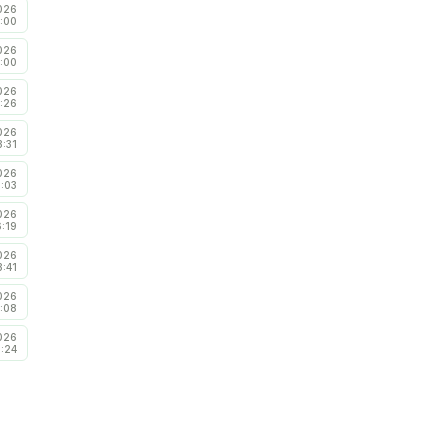
026
:00
026
:00
026
:26
026
3:31
026
8:03
026
6:19
026
3:41
026
:08
026
5:24