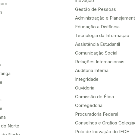
Inovação
gem
Gestão de Pessoas
m
Administração e Planejamen
Educação a Distância
Tecnologia da Informação
Assistência Estudantil
Comunicação Social
Relações Internacionais
a
Auditoria Interna
ranga
Integridade
te
Ouvidoria
Comissão de Ética
a
Corregedoria
be
Procuradoria Federal
ana
Conselhos e Órgãos Colegi
 do Norte
Polo de Inovação do IFCE
 do Norte