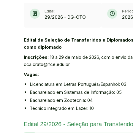
Edital:
Perío
article
schedule
29/2026 - DG-CTO
2026
Edital de Seleção de Transferidos e Diplomados
como diplomado
Inscrições
: 18 a 29 de maio de 2026, com o envio d
cca.crato@ifce.edu.br
Vagas
:
Licenciatura em Letras Português/Espanhol: 03
Bacharelado em Sistemas de Informação: 05
Bacharelado em Zootecnia: 04
Técnico integrado em Lazer: 10
Edital 29/2026 - Seleção para Transferid