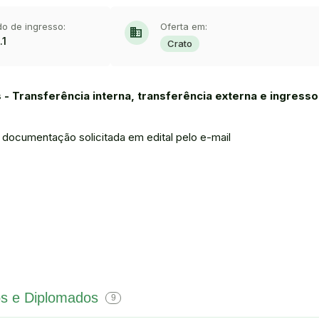
do de ingresso:
Oferta em:
domain
.1
Crato
 - Transferência interna, transferência externa e ingresso
a documentação solicitada em edital pelo e-mail
os e Diplomados
9