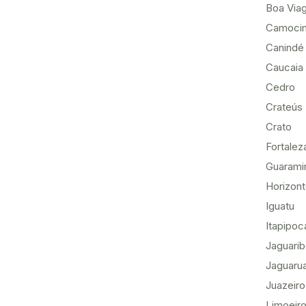
Boa Via
Camoci
Canindé
Caucaia
Cedro
Crateús
Crato
Fortalez
Guarami
Horizon
Iguatu
Itapipoc
Jaguari
Jaguaru
Juazeiro
Limoeiro