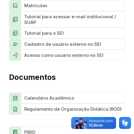
Select_Check_Box
Matrículas
Tutorial para acessar e-mail institucional /
Picture_As_Pdf
SUAP
Picture_As_Pdf
Tutorial para o SEI
Person_Add
Cadastro de usuário externo no SEI
Login
Acesso como usuário externo no SEI
Documentos
Calendar_Month
Calendário Acadêmico
Description
Regulamento de Organização Didática (ROD)
Clinical_Notes
PIBID