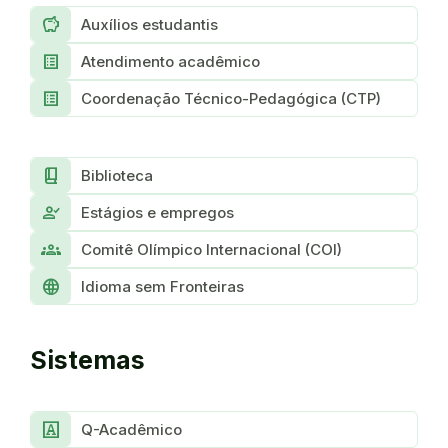
Savings
Auxílios estudantis
List_Alt
Atendimento acadêmico
List_Alt
Coordenação Técnico-Pedagógica (CTP)
Book_2
Biblioteca
Person_Check
Estágios e empregos
groups
Comitê Olímpico Internacional (COI)
language
Idioma sem Fronteiras
Sistemas
Slab_Serif
Q-Acadêmico