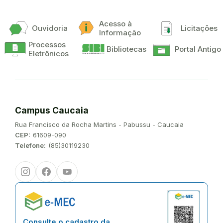
Acesso à
Ouvidoria
Licitações
Informação
Processos
Bibliotecas
Portal Antigo
Eletrônicos
Campus Caucaia
Endereço:
Rua Francisco da Rocha Martins - Pabussu - Caucaia
CEP:
61609-090
Telefone:
(85)30119230
Instagram
Facebook
Youtube
Consulte o cadastro da