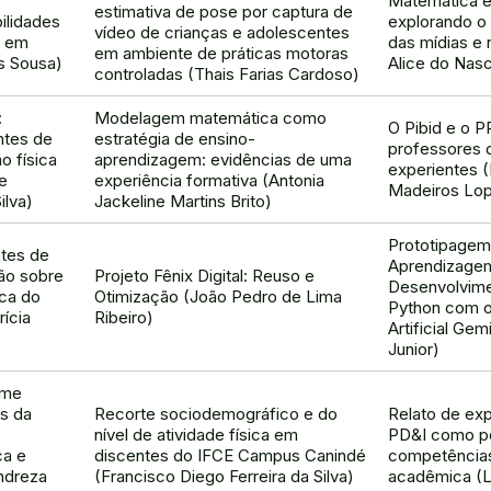
Matemática e
estimativa de pose por captura de
ilidades
explorando o
vídeo de crianças e adolescentes
s em
das mídias e 
em ambiente de práticas motoras
as Sousa)
Alice do Nas
controladas (Thais Farias Cardoso)
:
Modelagem matemática como
O Pibid e o P
ntes de
estratégia de ensino-
professores 
o física
aprendizagem: evidências de uma
experientes 
e
experiência formativa (Antonia
Madeiros Lo
ilva)
Jackeline Martins Brito)
Prototipagem
tes de
Aprendizagem
ão sobre
Projeto Fênix Digital: Reuso e
Desenvolvime
ica do
Otimização (João Pedro de Lima
Python com o 
ícia
Ribeiro)
Artificial Gem
Junior)
ome
s da
Recorte sociodemográfico e do
Relato de exp
nível de atividade física em
PD&I como po
ca e
discentes do IFCE Campus Canindé
competência
ndreza
(Francisco Diego Ferreira da Silva)
acadêmica (L