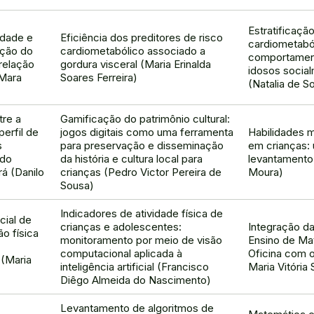
Estratificaç
edade e
Eficiência dos preditores de risco
cardiometabó
ição do
cardiometabólico associado a
comportament
relação
gordura visceral (Maria Erinalda
idosos social
 Mara
Soares Ferreira)
(Natalia de S
tre a
Gamificação do patrimônio cultural:
erfil de
jogos digitais como uma ferramenta
Habilidades 
s
para preservação e disseminação
em crianças:
 do
da história e cultura local para
levantamento 
rá (Danilo
crianças (Pedro Victor Pereira de
Moura)
Sousa)
Indicadores de atividade física de
cial de
crianças e adolescentes:
Integração da
o física
monitoramento por meio de visão
Ensino de Ma
computacional aplicada à
Oficina com o
(Maria
inteligência artificial (Francisco
Maria Vitória 
Diêgo Almeida do Nascimento)
Levantamento de algoritmos de