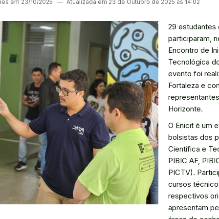
ches em 23/10/2025
―
Atualizada em 23 de Outubro de 2025 às 14:02
29 estudantes
participaram, n
Encontro de Ini
Tecnológica do
evento foi rea
Fortaleza e co
representante
Horizonte.
O Enicit é um e
bolsistas dos 
Científica e T
PIBIC AF, PIBIC
PICTV). Partic
cursos técnico
respectivos or
apresentam pe