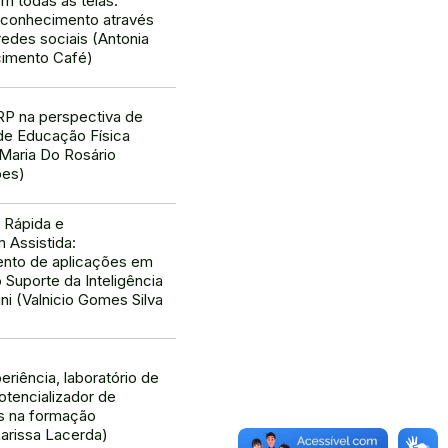
m todas as telas:
 conhecimento através
redes sociais (Antonia
cimento Café)
RP na perspectiva de
de Educação Física
(Maria Do Rosário
pes)
 Rápida e
 Assistida:
nto de aplicações em
Suporte da Inteligência
ini (Valnicio Gomes Silva
eriência, laboratório de
tencializador de
s na formação
arissa Lacerda)