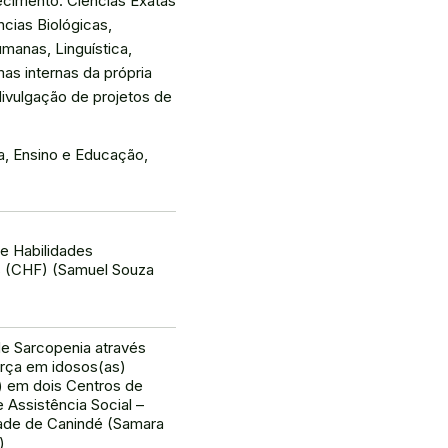
cimento: Ciências Exatas
ncias Biológicas,
umanas, Linguística,
as internas da própria
divulgação de projetos de
a, Ensino e Educação,
e Habilidades
 (CHF) (Samuel Souza
de Sarcopenia através
orça em idosos(as)
) em dois Centros de
 Assistência Social –
ade de Canindé (Samara
)