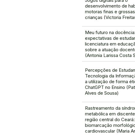
Jogos digitais para o
desenvolvimento de hab
motoras finas e grossa
crianças (Victoria Freit
Meu futuro na docência
expectativas de estuda
licenciatura em educaçã
sobre a atuação docent
(Antonia Larissa Costa S
Percepções de Estudan
Tecnologia da Informaç
a utilização de forma ét
ChatGPT no Ensino (Patr
Alves de Sousa)
Rastreamento da síndr
metabólica em discente
região central do Ceará:
biomarcação morfológi
cardiovascular (Maria A