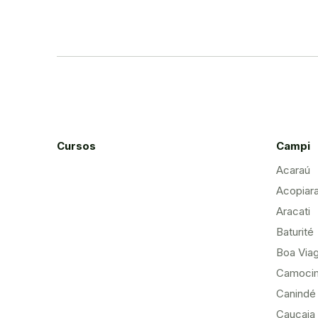
Cursos
Campi
Acaraú
Acopiar
Aracati
Baturité
Boa Via
Camoci
Canindé
Caucaia