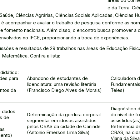
áreas do conhe
e da Terra, Ciê
Saúde, Ciências Agrárias, Ciências Sociais Aplicadas, Ciências H
o é acompanhar e avaliar o trabalho de pesquisa conforme as norm
 de fomento nacionais. Além disso, o encontro busca promover a 
nvolvidos no IFCE, proporcionando a troca de experiências.
ssões e resultados de 29 trabalhos nas áreas de Educação Físic
Matemática. Confira a lista:
didático:
ades para
Abandono de estudantes de
Calculadora d
licenciatura: uma revisão literária
Fundamentais
ntos da
(Francisco Diego Alves de Morais)
Teles)
Diagnóstico 
e dados
Determinação da gordura corporal
do nível de f
es de
segmentar em idosos assistidos
assistidos(as
pelos CRAS da cidade de Canindé
Referência de
as
(Antonio Emerson Lima Silva)
CRAS, na cid
mento)
Viana da Silva