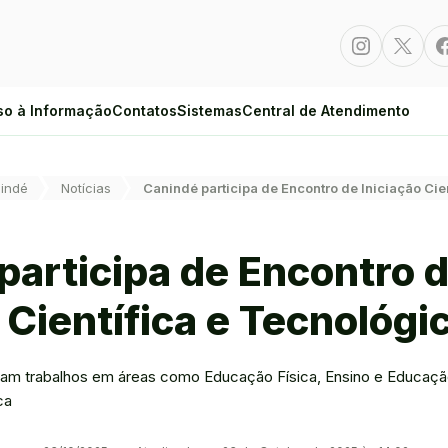
Instagram
Twitte
so à Informação
Contatos
Sistemas
Central de Atendimento
indé
Notícias
Canindé participa de Encontro de Iniciação Cie
participa de Encontro 
 Científica e Tecnológi
ram trabalhos em áreas como Educação Física, Ensino e Educação
ca