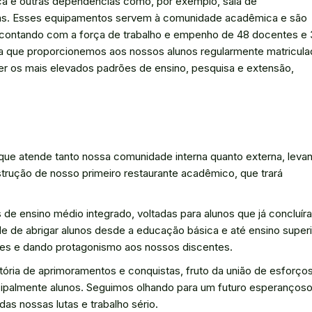
eca e outras dependências como, por exemplo, sala de
soas. Esses equipamentos servem à comunidade acadêmica e são
, contando com a força de trabalho e empenho de 48 docentes e
ra que proporcionemos aos nossos alunos regularmente matricula
r os mais elevados padrões de ensino, pesquisa e extensão,
que atende tanto nossa comunidade interna quanto externa, leva
nstrução de nosso primeiro restaurante acadêmico, que trará
 de ensino médio integrado, voltadas para alunos que já concluír
e de abrigar alunos desde a educação básica e até ensino superi
es e dando protagonismo aos nossos discentes.
ria de aprimoramentos e conquistas, fruto da união de esforço
cipalmente alunos. Seguimos olhando para um futuro esperançoso
das nossas lutas e trabalho sério.