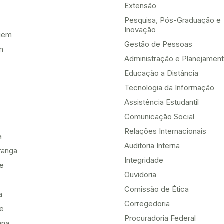
Extensão
Pesquisa, Pós-Graduação e
Inovação
gem
Gestão de Pessoas
m
Administração e Planejamen
Educação a Distância
Tecnologia da Informação
Assistência Estudantil
Comunicação Social
Relações Internacionais
a
Auditoria Interna
ranga
Integridade
te
Ouvidoria
Comissão de Ética
a
Corregedoria
be
Procuradoria Federal
ana