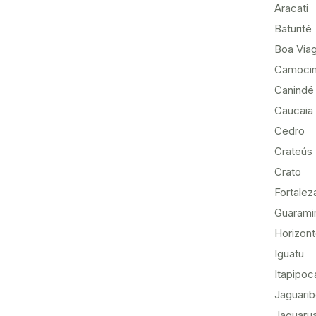
Aracati
Baturité
Boa Via
Camoci
Canindé
Caucaia
Cedro
Crateús
Crato
Fortalez
Guarami
Horizon
Iguatu
Itapipoc
Jaguari
Jaguaru