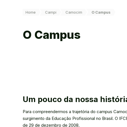
Você está aqui:
Home
Campi
Camocim
O Campus
O Campus
Um pouco da nossa históri
Para compreendermos a trajetória do campus Camoci
surgimento da Educação Profissional no Brasil. O IFC
de 29 de dezembro de 2008.