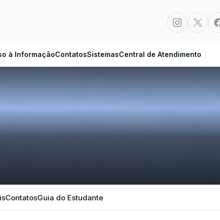
Instagram
Twitte
so à Informação
Contatos
Sistemas
Central de Atendimento
is
Contatos
Guia do Estudante