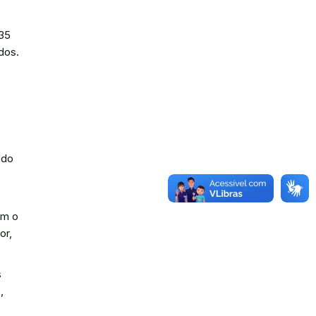
 35
dos.
ndo
am o
or,
s
,