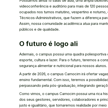
Possuímos ainda 15 salas de aula, uma ampla bibliot
videoconferência e auditório para mais de 120 pes
ocupados nos turnos matutino, vespertino e noturno
Técnicos-Administrativos, que fazem a diferença pa
Assim, nossa comunidade acadêmica atua para mante
públicos e de qualidade.
O futuro é logo ali
Ademais, o campus possui uma quadra poliesportiva 
esporte, cultura e lazer. Para o futuro, teremos a co
segurança alimentar e nutricional para nossos alunos.
A partir de 2026, o campus Camocim irá ofertar vagas
ensino fundamental. Com isso, teremos a possibilidad
perpassando pela pós-graduação, integrando geraçõ
Como vimos, o campus Camocim possui uma rica histó
dos seus gestores, servidores, colaboradores e prin
justo e igualitário, que tornaremos realidade por meio 